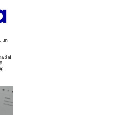
, un
ka šai
sā
īgi