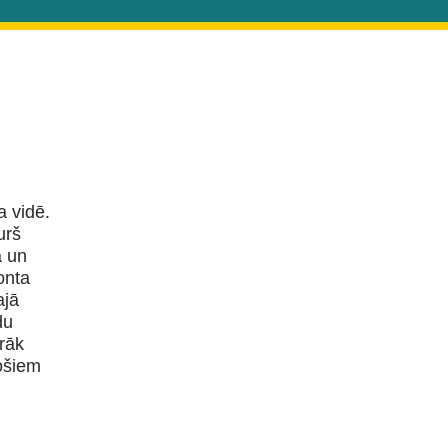
a vidē.
urš
ā un
onta
ajā
du
rāk
ošiem