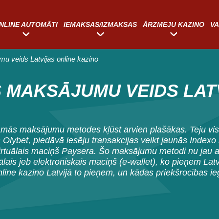
NLINE AUTOMĀTI
IEMAKSAS/IZMAKSAS
ĀRZMEJU KAZINO
VA
u veids Latvijas online kazino
 MAKSĀJUMU VEIDS LAT
jamās maksājumu metodes kļūst arvien plašākas. Teju vis
m
Olybet
, piedāvā iesēju transakcijas veikt jaunās
Indexo
irtuālais maciņš
Paysera
. Šo maksājumu metodi nu jau ak
ālais jeb elektroniskais maciņš (
e-wallet
), ko pieņem Latv
online kazino Latvijā to pieņem, un kādas priekšrocības ieg