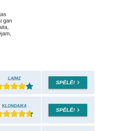
jas
ai gan
ita,
ējam,
LAIMZ
SPĒLĒ!
KLONDAIKA
SPĒLĒ!