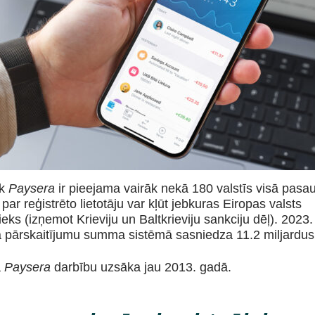
ik
Paysera
ir pieejama vairāk nekā 180 valstīs visā pasau
t par reģistrēto lietotāju var kļūt jebkuras Eiropas valsts
ieks (izņemot Krieviju un Baltkrieviju sankciju dēļ). 2023
 pārskaitījumu summa sistēmā sasniedza 11.2 miljardus 
ā
Paysera
darbību uzsāka jau 2013. gadā.