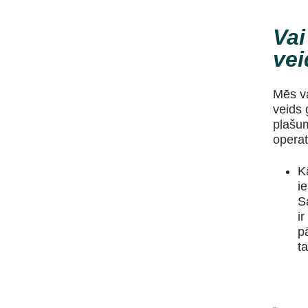
Vai
ve
Mēs va
veids 
plašum
operato
K
i
S
i
p
ta