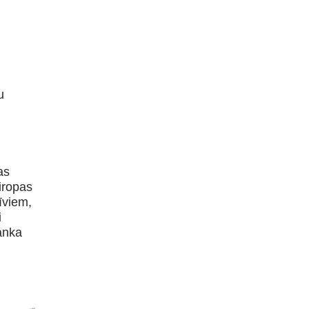
u
as
iropas
tīviem,
i
anka