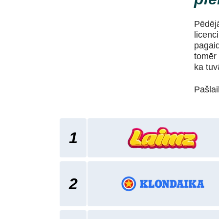
Pēdējā
licen
pagaid
tomēr 
ka tuv
Pašlai
1
2