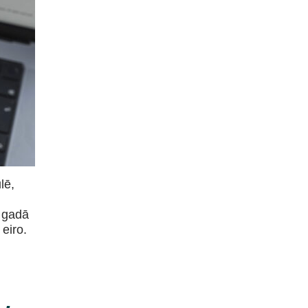
lē,
. gadā
eiro.