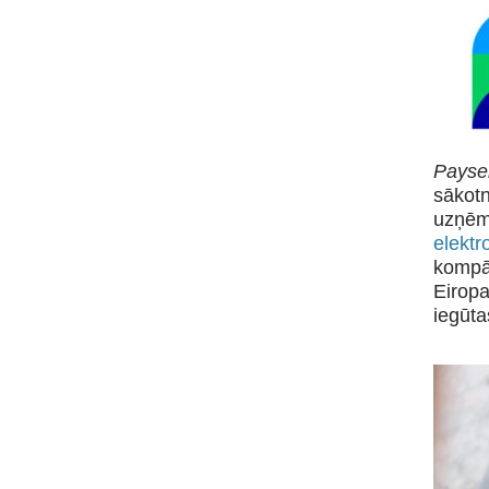
Payse
sākotn
uzņē
elektr
kompān
Eiropa
iegūta