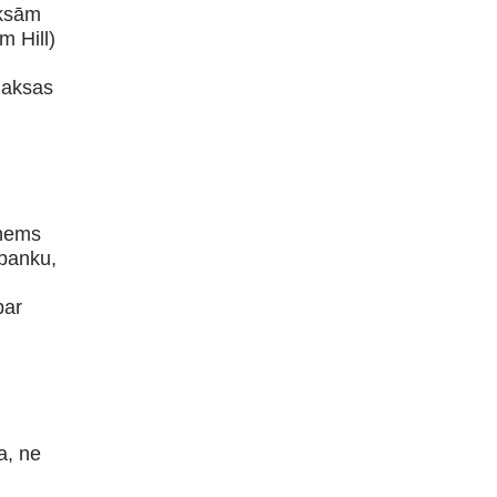
aksām
m Hill)
maksas
zņems
tbanku,
par
a, ne