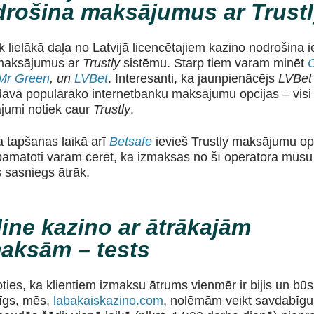
rošina maksājumus ar Trust
k lielākā daļa no Latvijā licencētajiem kazino nodrošina 
 maksājumus ar
Trustly
sistēmu. Starp tiem varam minēt
O
Mr Green
, un
LVBet
. Interesanti, ka jaunpienācējs
LVBet
āvā populārāko internetbanku maksājumu opcijas – visi
jumi notiek caur
Trustly
.
 tapšanas laikā arī
Betsafe
ievieš Trustly maksājumu opc
pamatoti varam cerēt, ka izmaksas no šī operatora mūsu
 sasniegs ātrāk.
ine kazino ar ātrākajām
aksām – tests
ties, ka klientiem izmaksu ātrums vienmēr ir bijis un būs
īgs, mēs,
labakaiskazino.com
, nolēmām veikt savdabīgu 