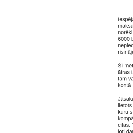
Iespēj
maksā
norēķi
6000 b
nepiec
risinā
Šī met
ātras 
tam va
kontā 
Jāsaka
lietot
kuru s
kompā
citas.
ļoti d