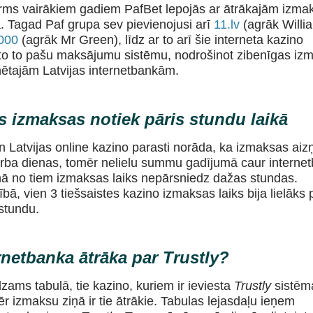
irms vairākiem gadiem PafBet lepojās ar ātrākajām izm
ā. Tagad Paf grupa sev pievienojusi arī
11.lv
(agrāk Willia
000
(agrāk Mr Green), līdz ar to arī šie interneta kazino
to to pašu maksājumu sistēmu, nodrošinot zibenīgas iz
ētajām Latvijas internetbankām.
s izmaksas notiek pāris stundu laikā
n Latvijas online kazino parasti norāda, ka izmaksas ai
rba dienas, tomēr nelielu summu gadījumā caur interne
ā no tiem izmaksas laiks nepārsniedz dažas stundas.
ībā, vien 3 tiešsaistes kazino izmaksas laiks bija lielāks 
stundu.
rnetbanka ātrāka par
Trustly
?
zams tabulā, tie kazino, kuriem ir ieviesta
Trustly
sistēm
r izmaksu ziņā ir tie ātrākie. Tabulas lejasdaļu ieņem