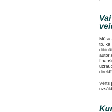
Vai
ve
Mūsu a
to, ka
dibinā
autori
finanš
uzraud
direktī
Vērts 
uzsākt
Kur