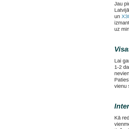
Jau p
Latvij
un
X3
izman
uz min
Visa
Lai ga
1-2 da
nevien
Paties
vienu 
Inte
Kā red
vienmē