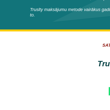
Truslty
maksājumu metode vairākus gadus i
to.
SA
Tru