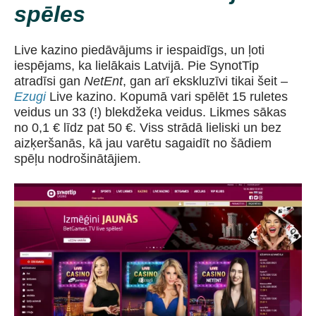
spēles
Live kazino piedāvājums ir iespaidīgs, un ļoti
iespējams, ka lielākais Latvijā. Pie SynotTip
atradīsi gan
NetEnt
, gan arī ekskluzīvi tikai šeit –
Ezugi
Live kazino. Kopumā vari spēlēt 15 ruletes
veidus un 33 (!) blekdžeka veidus. Likmes sākas
no 0,1 € līdz pat 50 €. Viss strādā lieliski un bez
aizķeršanās, kā jau varētu sagaidīt no šādiem
spēļu nodrošinātājiem.