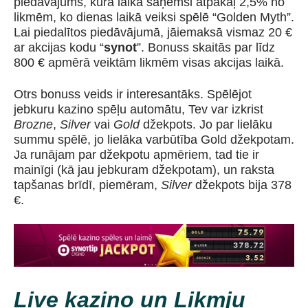
piedāvājums, kura laikā saņemsi atpakaļ 2,5% no
likmēm, ko dienas laikā veiksi spēlē “Golden Myth”.
Lai piedalītos piedāvājumā, jāiemaksā vismaz 20 €
ar akcijas kodu “
synot
”. Bonuss skaitās par līdz
800 € apmērā veiktām likmēm visas akcijas laikā.
Otrs bonuss veids ir interesantāks. Spēlējot
jebkuru kazino spēļu automātu, Tev var izkrist
Brozne
,
Silver
vai
Gold
džekpots. Jo par lielāku
summu spēlē, jo lielāka varbūtība Gold džekpotam.
Ja runājam par džekpotu apmēriem, tad tie ir
mainīgi (kā jau jebkuram džekpotam), un raksta
tapšanas brīdī, piemēram,
Silver
džekpots bija 378
€.
Live kazino un Likmju