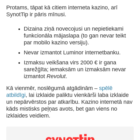
Protams, tāpat kā citiem interneta kazino, arī
SynotTip ir pāris mīnusi.
Dizaina ziņā novecojusi un nepietiekami
funkcionāla mājaslapa (to gan nevar teikt
par mobilo kazino versiju).
Nevar izmantot Luminor internetbanku.
Izmaksu veikšana virs 2000 € ir gana
sarežģīta; iemaksām un izmaksām nevar
izmantot
Revolut
.
Kā vienmēr, noslēgumā atgādinām –
spēlē
atbildīgi
, lai izklaide paliktu vienkārši laba izklaide
un nepārvērstos par atkarību. Kazino internetā nav
kāds mistisks peļņas avots, bet gan viens no
izklaides veidiem.