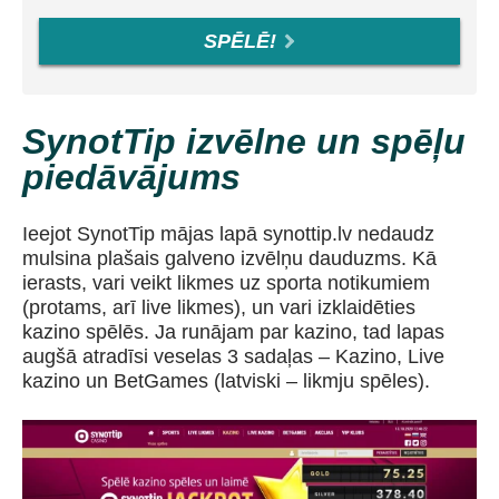
SPĒLĒ!
SynotTip izvēlne un spēļu
piedāvājums
Ieejot SynotTip mājas lapā synottip.lv nedaudz
mulsina plašais galveno izvēlņu dauduzms. Kā
ierasts, vari veikt likmes uz sporta notikumiem
(protams, arī live likmes), un vari izklaidēties
kazino spēlēs. Ja runājam par kazino, tad lapas
augšā atradīsi veselas 3 sadaļas – Kazino, Live
kazino un BetGames (latviski – likmju spēles).