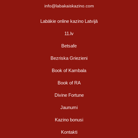
info@labakaiskazino.com
Labākie online kazino Latvijā
11.lv
Betsafe
Bezriska Griezieni
Book of Kambala
Book of RA
Divine Fortune
Jaunumi
Kazino bonusi
Kontakti