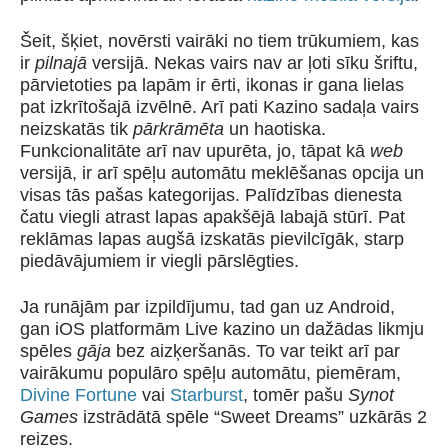
Šeit, šķiet, novērsti vairāki no tiem trūkumiem, kas
ir
pilnajā
versijā. Nekas vairs nav ar ļoti sīku šriftu,
pārvietoties pa lapām ir ērti, ikonas ir gana lielas
pat izkrītošajā izvēlnē. Arī pati Kazino sadaļa vairs
neizskatās tik
pārkrāmēta
un haotiska.
Funkcionalitāte arī nav upurēta, jo, tāpat kā
web
versijā, ir arī spēļu automātu meklēšanas opcija un
visas tās pašas kategorijas. Palīdzības dienesta
čatu viegli atrast lapas apakšējā labajā stūrī. Pat
reklāmas lapas augšā izskatās pievilcīgāk, starp
piedāvājumiem ir viegli pārslēgties.
Ja runājām par izpildījumu, tad gan uz Android,
gan iOS platformām Live kazino un dažādas likmju
spēles
gāja
bez aizķeršanās. To var teikt arī par
vairākumu populāro spēļu automātu, piemēram,
Divine Fortune
vai
Starburst
, tomēr pašu
Synot
Games
izstrādātā spēle “Sweet Dreams” uzkārās 2
reizes.