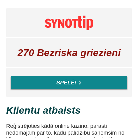
270 Bezriska griezieni
SPĒLĒ!
Klientu atbalsts
Reģistrējoties kādā online kazino, parasti
nedomājam par to, kādu palīdzību saņemsim no