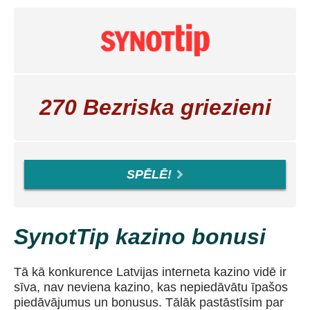
270 Bezriska griezieni
SPĒLĒ!
SynotTip kazino bonusi
Tā kā konkurence Latvijas interneta kazino vidē ir
sīva, nav neviena kazino, kas nepiedāvātu īpašos
piedāvājumus un bonusus. Tālāk pastāstīsim par