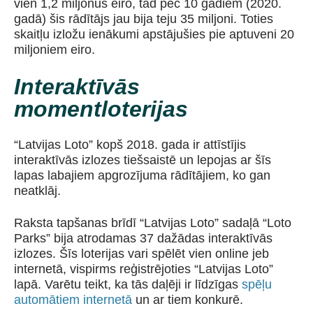
vien 1,2 miljonus eiro, tad pēc 10 gadiem (2020.
gadā) šis rādītājs jau bija teju 35 miljoni. Toties
skaitļu izložu ienākumi apstājušies pie aptuveni 20
miljoniem eiro.
Interaktīvās
momentloterijas
“Latvijas Loto” kopš 2018. gada ir attīstījis
interaktīvās izlozes tiešsaistē un lepojas ar šīs
lapas labajiem apgrozījuma rādītājiem, ko gan
neatklāj.
Raksta tapšanas brīdī “Latvijas Loto” sadaļā “Loto
Parks” bija atrodamas 37 dažādas interaktīvās
izlozes. Šīs loterijas vari spēlēt vien online jeb
internetā, vispirms reģistrējoties “Latvijas Loto”
lapā. Varētu teikt, ka tās daļēji ir līdzīgas
spēļu
automātiem internetā
un ar tiem konkurē.