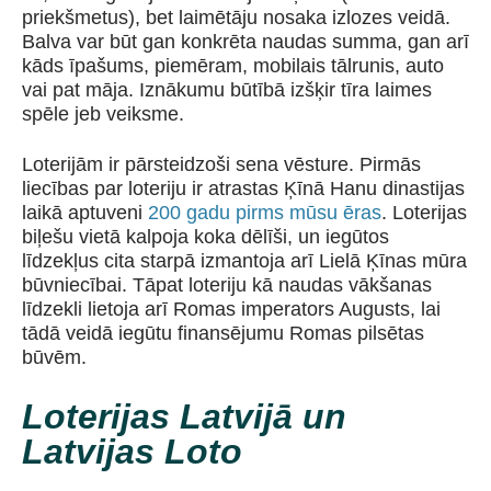
priekšmetus), bet laimētāju nosaka izlozes veidā.
Balva var būt gan konkrēta naudas summa, gan arī
kāds īpašums, piemēram, mobilais tālrunis, auto
vai pat māja. Iznākumu būtībā izšķir tīra laimes
spēle jeb veiksme.
Loterijām ir pārsteidzoši sena vēsture. Pirmās
liecības par loteriju ir atrastas Ķīnā Hanu dinastijas
laikā aptuveni
200 gadu pirms mūsu ēras
. Loterijas
biļešu vietā kalpoja koka dēlīši, un iegūtos
līdzekļus cita starpā izmantoja arī Lielā Ķīnas mūra
būvniecībai. Tāpat loteriju kā naudas vākšanas
līdzekli lietoja arī Romas imperators Augusts, lai
tādā veidā iegūtu finansējumu Romas pilsētas
būvēm.
Loterijas Latvijā un
Latvijas Loto