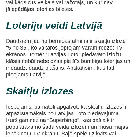
vai kāds cits veikals vai ražotājs, un kur nav
jāiegādājas loterijas biļetes.
Loteriju veidi Latvijā
Daudziem jau no bērnības atmiņā ir skaitļu izloze
“5 no 35”, ko vakaros joprojām varam redzēt TV
ekrānos. Tomēr “Latvijas Loto” piedāvāto izložu
klāsts nebūt nebeidzas pie šīs bumbiņu loterijas un
ir daudz, daudz plašāks. Apskatīsim, kas tad
pieejams Latvijā.
Skaitļu izlozes
Iespējams, pamatoti apgalvot, ka skaitļu izlozes ir
atpazīstamākais no Latvijas Loto piedāvājuma.
Kurš gan nezina “Superbingo”, kas pašlaik ir
populārākā no šāda veida izlozēm un mūsu mājas
ienāk caur TV ekrānu. Šajā spēlē uz kvīts vai