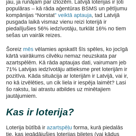
jau, ja runājam par izlozēm. Latvijā loterijas ir ļoti
populāras – kā rāda aģentūras BSMS un pētījumu
kompānijas “Norstat
” veiktā aptauja
, tad Latvijā
pusgada laikā vismaz vienu reizi loterijā ir
piedalījušies 56% iedzīvotāju, turklāt 16% no tiem
sešas un vairāk reizes.
Šoreiz
mēs
vēlamies apskatīt šīs spēles, ko jocīgā
kārtā vairākums cilvēku nemaz neuzskata par
azartspēlēm. Kā rāda aptaujas dati, vairumam jeb
71% Latvijas iedzīvotāju attieksme pret loterijām ir
pozitīva. Kāda situācija ar loterijām ir Latvijā, vai ir,
no kā izvēlēties, un cik liela ir iespēja laimēt? Lasi
šo rakstu, lai atrastu atbildes uz minētajiem
jautājumiem.
Kas ir loterija?
Loterija būtībā ir
azartspēļu
forma, kurā piedalās
tie, kas iegādājušies loterijas biļetes (vai kādus