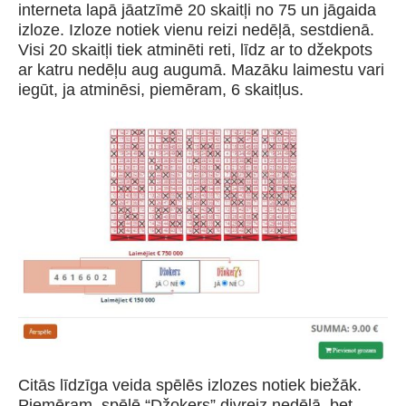
interneta lapā jāatzīmē 20 skaitļi no 75 un jāgaida
izloze. Izloze notiek vienu reizi nedēļā, sestdienā.
Visi 20 skaitļi tiek atminēti reti, līdz ar to džekpots
ar katru nedēļu aug augumā. Mazāku laimestu vari
iegūt, ja atminēsi, piemēram, 6 skaitļus.
Citās līdzīga veida spēlēs izlozes notiek biežāk.
Piemēram, spēlē “Džokers” divreiz nedēļā, bet