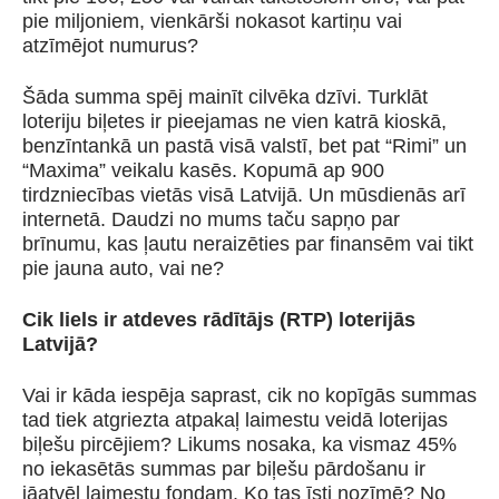
pie miljoniem, vienkārši nokasot kartiņu vai
atzīmējot numurus?
Šāda summa spēj mainīt cilvēka dzīvi. Turklāt
loteriju biļetes ir pieejamas ne vien katrā kioskā,
benzīntankā un pastā visā valstī, bet pat “Rimi” un
“Maxima” veikalu kasēs. Kopumā ap 900
tirdzniecības vietās visā Latvijā. Un mūsdienās arī
internetā. Daudzi no mums taču sapņo par
brīnumu, kas ļautu neraizēties par finansēm vai tikt
pie jauna auto, vai ne?
Cik liels ir atdeves rādītājs (RTP) loterijās
Latvijā?
Vai ir kāda iespēja saprast, cik no kopīgās summas
tad tiek atgriezta atpakaļ laimestu veidā loterijas
biļešu pircējiem? Likums nosaka, ka vismaz 45%
no iekasētās summas par biļešu pārdošanu ir
jāatvēl laimestu fondam. Ko tas īsti nozīmē? No