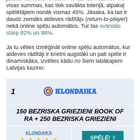
visas summas, kas tiek savākta loterijā, atpakaļ
spēlētājiem nonāk vismaz 45%. Jāsaka, ka tas ir
daudz zemāks atdeves rādītājs (
return-to-player
)
nekā online spēļu automātos. Tur tas
svārstās
starp 92% un 98%
.
Ja tu vēlies izmēģināt online spēļu automātus, kur
atdeves rādītāji ir krietni augstāki un pati spēle ir
dinamiskāka, izvēlies kādu no šiem labākajiem
Latvijas kazino:
1
150 BEZRISKA GRIEZIENI BOOK OF
RA + 250 BEZRISKA GRIEZIENI
KLONDAIKA
SPĒLĒ!