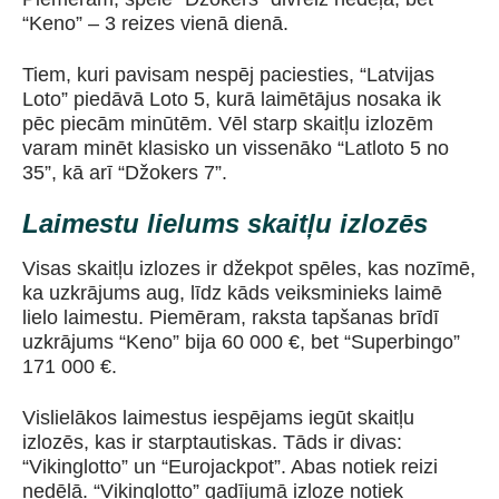
“Keno” – 3 reizes vienā dienā.
Tiem, kuri pavisam nespēj paciesties, “Latvijas
Loto” piedāvā Loto 5, kurā laimētājus nosaka ik
pēc piecām minūtēm. Vēl starp skaitļu izlozēm
varam minēt klasisko un vissenāko “Latloto 5 no
35”, kā arī “Džokers 7”.
Laimestu lielums skaitļu izlozēs
Visas skaitļu izlozes ir džekpot spēles, kas nozīmē,
ka uzkrājums aug, līdz kāds veiksminieks laimē
lielo laimestu. Piemēram, raksta tapšanas brīdī
uzkrājums “Keno” bija 60 000 €, bet “Superbingo”
171 000 €.
Vislielākos laimestus iespējams iegūt skaitļu
izlozēs, kas ir starptautiskas. Tāds ir divas:
“Vikinglotto” un “Eurojackpot”. Abas notiek reizi
nedēļā. “Vikinglotto” gadījumā izloze notiek