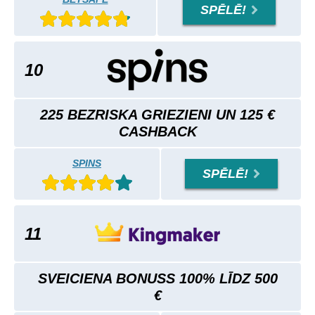
SPĒLĒ!
10
225 BEZRISKA GRIEZIENI UN 125 €
CASHBACK
SPINS
SPĒLĒ!
11
SVEICIENA BONUSS 100% LĪDZ 500
€