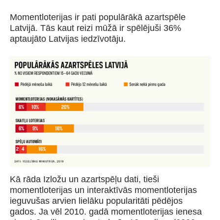
Momentloterijas ir pati populārākā azartspēle
Latvijā. Tās kaut reizi mūžā ir spēlējuši 36%
aptaujāto Latvijas iedzīvotāju.
Kā rāda Izložu un azartspēļu dati, tieši
momentloterijas un interaktīvās momentloterijas
ieguvušas arvien lielāku popularitāti pēdējos
gados. Ja vēl 2010. gadā momentloterijas ienesa