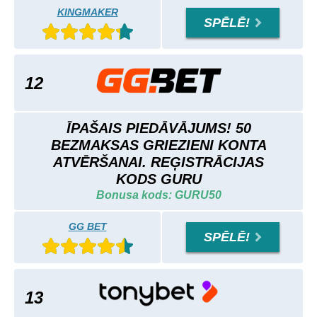
KINGMAKER
SPĒLĒ!
12
ĪPAŠAIS PIEDĀVĀJUMS! 50
BEZMAKSAS GRIEZIENI KONTA
ATVĒRŠANAI. REĢISTRĀCIJAS
KODS GURU
Bonusa kods: GURU50
GG BET
SPĒLĒ!
13