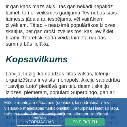
Ir gan kāds mazs āķis. Tas gan nekādi nepalīdz
laimēt, tomēr veiksmes gadījumā Tev nebūs savs
laimests jādala ar, iespējams, vēl vairākiem
cilvēkiem. Tātad – neatzīmē populārākos izlozes
skaitļus, bet gan droši izvēlies tos, kas Tev šķiet
tīkami. Teorētiski šādā veidā laimēta naudas
summa būs lielāka.
Kopsavilkums
Latvijā, līdzīgi kā daudzās citās valstīs, loteriju
organizēšana ir valsts monopols. Akciju sabiedrība
“Latvijas Loto” piedāvā gan teju desmit skaitļu
izlozes, piemēram, populāro Superbingo, gan arī
ap 20 momentloterijas, kas ir iecienītākais
Mēs izmantojam sīkdatnes (cookies), lai nodrošinātu Tev
azartspēļu veids Latvijā. Turklāt tās vari spēlēt arī
vislabāko mājaslapas funkcionalitāti. Ja turpināsi lietot šo lapu,
internetā. Tāpat Latvijas Loto mājaslapā atradīsi
mēs to uzskatīsim kā apstiprinājumu sīkdatņu lietošanai.
arī interaktīvās izlozes. Ir, no kā izvēlēties pat tad,
VAIRĀK
INFORMĀCIJAS
ES PIEKRĪTU
ja par loterijas biļeti esi gatavs maksāt vien 0,20 €.