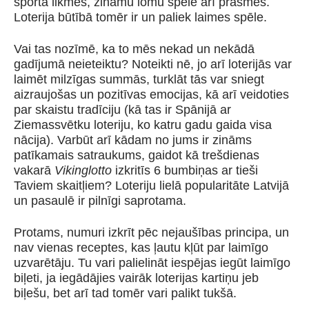
sporta likmēs, zināmu lomu spēlē arī prasmes.
Loterija būtībā tomēr ir un paliek laimes spēle.
Vai tas nozīmē, ka to mēs nekad un nekādā
gadījumā neieteiktu? Noteikti nē, jo arī loterijās var
laimēt milzīgas summās, turklāt tās var sniegt
aizraujošas un pozitīvas emocijas, kā arī veidoties
par skaistu tradīciju (kā tas ir Spānijā ar
Ziemassvētku loteriju, ko katru gadu gaida visa
nācija). Varbūt arī kādam no jums ir zināms
patīkamais satraukums, gaidot kā trešdienas
vakarā
Vikinglotto
izkritīs 6 bumbiņas ar tieši
Taviem skaitļiem? Loteriju lielā popularitāte Latvijā
un pasaulē ir pilnīgi saprotama.
Protams, numuri izkrīt pēc nejaušības principa, un
nav vienas receptes, kas ļautu kļūt par laimīgo
uzvarētāju. Tu vari palielināt iespējas iegūt laimīgo
biļeti, ja iegādājies vairāk loterijas kartiņu jeb
biļešu, bet arī tad tomēr vari palikt tukšā.