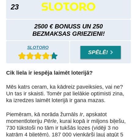
23
2500 € BONUSS UN 250
BEZMAKSAS GRIEZIENI!
SLOTORO
SPĒLĒ!
Cik liela ir iespēja laimēt loterijā?
Mēs katrs ceram, ka kādreiz paveiksies, vai ne?
Un tas ir skaisti. Tomēr pat lielākie optimisti zina,
ka izredzes laimēt loterijā ir gana mazas.
Piemēram, kā norāda žurnāls
Ir
, apskatot
momentloteriju
Pērle
, kurai kopā ir miljons biļešu,
730 tūkstoši no tām ir tukšās lozes (vidēji 3 no
katrām 4 biļetēm). 187 000 vienkārši ļauj atgūt 5