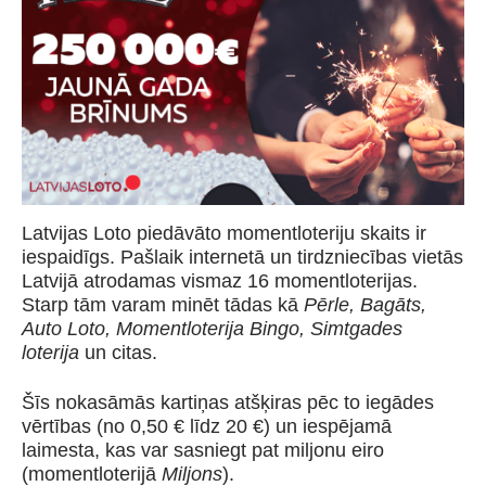
Latvijas Loto piedāvāto momentloteriju skaits ir
iespaidīgs. Pašlaik internetā un tirdzniecības vietās
Latvijā atrodamas vismaz 16 momentloterijas.
Starp tām varam minēt tādas kā
Pērle, Bagāts,
Auto Loto, Momentloterija Bingo, Simtgades
loterija
un citas.
Šīs nokasāmās kartiņas atšķiras pēc to iegādes
vērtības (no 0,50 € līdz 20 €) un iespējamā
laimesta, kas var sasniegt pat miljonu eiro
(momentloterijā
Miljons
).