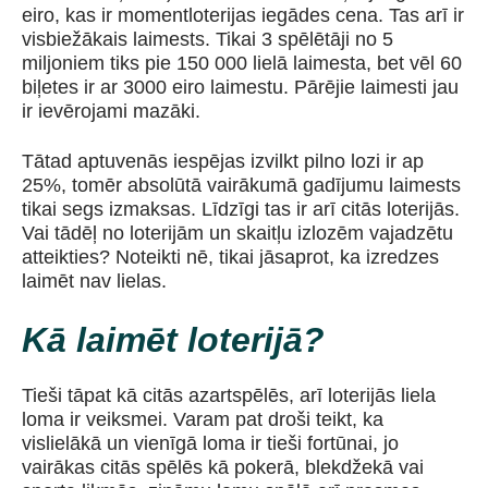
eiro, kas ir momentloterijas iegādes cena. Tas arī ir
visbiežākais laimests. Tikai 3 spēlētāji no 5
miljoniem tiks pie 150 000 lielā laimesta, bet vēl 60
biļetes ir ar 3000 eiro laimestu. Pārējie laimesti jau
ir ievērojami mazāki.
Tātad aptuvenās iespējas izvilkt pilno lozi ir ap
25%, tomēr absolūtā vairākumā gadījumu laimests
tikai segs izmaksas. Līdzīgi tas ir arī citās loterijās.
Vai tādēļ no loterijām un skaitļu izlozēm vajadzētu
atteikties? Noteikti nē, tikai jāsaprot, ka izredzes
laimēt nav lielas.
Kā laimēt loterijā?
Tieši tāpat kā citās azartspēlēs, arī loterijās liela
loma ir veiksmei. Varam pat droši teikt, ka
vislielākā un vienīgā loma ir tieši fortūnai, jo
vairākas citās spēlēs kā pokerā, blekdžekā vai