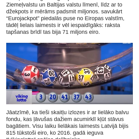
Ziemeļvalstu un Baltijas valstu līmenī, līdz ar to
džekpots ir mērāms padsmit miljonos. savukārt
“Eurojackpot” piedalās puse no Eiropas valstīm,
tādēļ lielais laimests ir vēl iespaidīgāks: raksta
tapšanas brīdī tas bija 71 miljons eiro.
Jāatzīmē, ka tieši skaitļu izlozes ir ar lielāko balvu
fondu, kas ļāvušas dažiem acumirklī kļūt stāvus
bagātiem. Visu laiku lielākais laimests Latvijā bijis
815 tūkstoši eiro, ko 2016. gadā ieguva