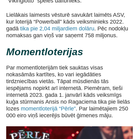
“Vikinglotto” spēles dalībnieks.
Lielākais laimests vēsturē savukārt laimēts ASV,
kur loterijā “Powerball” kāds veiksminieks 2022.
gadā
tika pie 2,04 miljardiem dolāru
. Pēc nodokļu
nomaksas gan viņš var saņemt 758 miljonus.
Momentloterijas
Par momentloterijām tiek sauktas visas
nokasāmās kartītes, ko vari iegādāties
tirdzniecības vietās. Tāpat mūsdienās tās
iespējams nopirkt arī internetā. Piemēram, tieši
internetā 2023. gada 1. janvārī kāds veiksmīgs
kuģa stūrmanis Ansis no Ragaciema tika pie lielās
lozes
momentloterijā “Pērle”
. Par laimētajiem 250
000 eiro viņš iecerējis būvēt ģimenes māju.