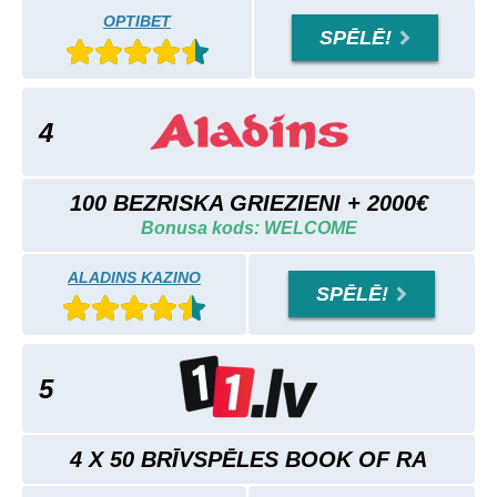
OPTIBET
SPĒLĒ!
4
100 BEZRISKA GRIEZIENI + 2000€
Bonusa kods: WELCOME
ALADINS KAZINO
SPĒLĒ!
5
4 X 50 BRĪVSPĒLES BOOK OF RA