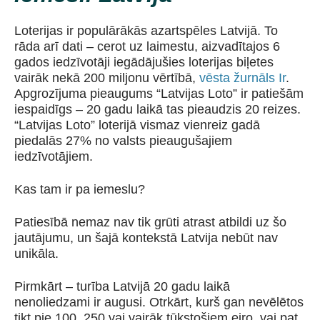
Loterijas ir populārākās azartspēles Latvijā. To
rāda arī dati – cerot uz laimestu, aizvadītajos 6
gados iedzīvotāji iegādājušies loterijas biļetes
vairāk nekā 200 miljonu vērtībā,
vēsta žurnāls Ir
.
Apgrozījuma pieaugums “Latvijas Loto” ir patiešām
iespaidīgs – 20 gadu laikā tas pieaudzis 20 reizes.
“Latvijas Loto” loterijā vismaz vienreiz gadā
piedalās 27% no valsts pieaugušajiem
iedzīvotājiem.
Kas tam ir pa iemeslu?
Patiesībā nemaz nav tik grūti atrast atbildi uz šo
jautājumu, un šajā kontekstā Latvija nebūt nav
unikāla.
Pirmkārt – turība Latvijā 20 gadu laikā
nenoliedzami ir augusi. Otrkārt, kurš gan nevēlētos
tikt pie 100, 250 vai vairāk tūkstošiem eiro, vai pat