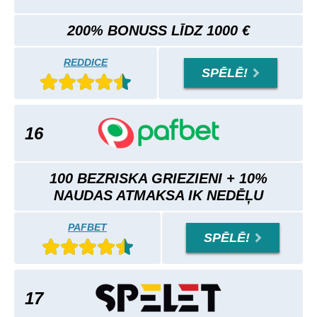
200% BONUSS LĪDZ 1000 €
REDDICE
SPĒLĒ!
16
100 BEZRISKA GRIEZIENI + 10%
NAUDAS ATMAKSA IK NEDĒĻU
PAFBET
SPĒLĒ!
17