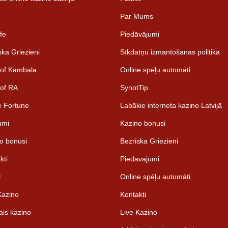
Par Mums
fe
Piedāvājumi
ska Griezieni
Sīkdatņu izmantošanas politika
of Kambala
Online spēļu automāti
of RA
SynotTip
e Fortune
Labākie interneta kazino Latvijā
umi
Kazino bonusi
o bonusi
Bezriska Griezieni
kti
Piedāvājumi
z
Online spēļu automāti
Kazino
Kontakti
ais kazino
Live Kazino