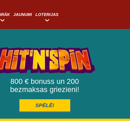
IRĀK
JAUNUMI
LOTERIJAS
800 € bonuss un 200
bezmaksas griezieni!
SPĒLĒ!