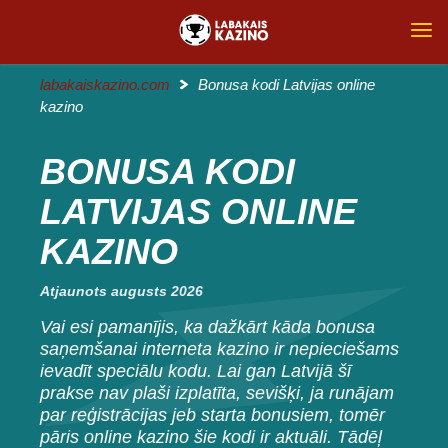
labakaiskazino.com
Bonusa kodi Latvijas online
kazino
BONUSA KODI
LATVIJAS ONLINE
KAZINO
Atjaunots augusts 2026
Vai esi pamanījis, ka dažkārt kāda bonusa
saņemšanai interneta kazino ir nepieciešams
ievadīt speciālu kodu. Lai gan Latvijā šī
prakse nav plaši izplatīta, sevišķi, ja runājam
par reģistrācijas jeb starta bonusiem, tomēr
pāris online kazino šie kodi ir aktuāli. Tādēļ