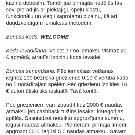
kazino debesīm. Tomēr jau pirmajās nedēļās tas
sevi pierādījis ar pieklājīgu spēļu klāstu,
funkcionālu un viegli saprotamu dizainu, kā arī
daudzveidīgām iemaksas metodēm.
Bonusa kods:
WELCOME
Koda ievadīšana:
Veicot pirmo iemaksu vismaz 20
€ apmērā, atradīsi lodziņu koda ievadei.
Bonusa saņemšana:
Pēc iemaksas veišanas
iegriez 100 bezriska griezienus 0,10 € vērtībā kādā
no 5 norādītajām spēlēm.Pēc griezienu izpildes 10
€ automātiski tiks ieskaitīti Tavā kontā.
Pēc griezieniem vari izbaudīt līdz 2000 € naudas
atmaksu jeb cashback “Džins iesaka” kategorijas
spēlēs. Sasniedzot noteiktu apgrozījuma summu,
iegūsi naudas atmaksu. Piemēram, pirmajā līmenī,
apgrozot 50 €, iegūsi 5 € naudas atmaksu. Savam