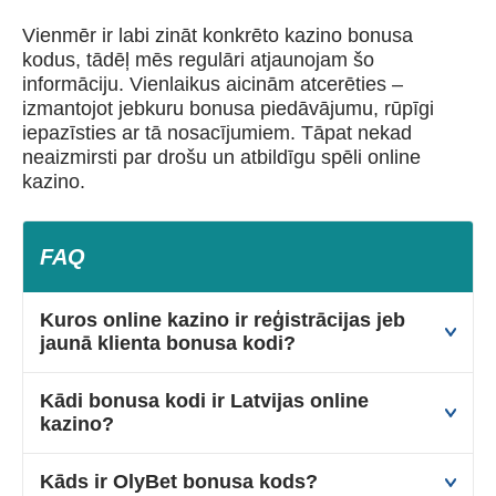
Vienmēr ir labi zināt konkrēto kazino bonusa
kodus, tādēļ mēs regulāri atjaunojam šo
informāciju. Vienlaikus aicinām atcerēties –
izmantojot jebkuru bonusa piedāvājumu, rūpīgi
iepazīsties ar tā nosacījumiem. Tāpat nekad
neaizmirsti par drošu un atbildīgu spēli online
kazino.
FAQ
Kuros online kazino ir reģistrācijas jeb
jaunā klienta bonusa kodi?
Kādi bonusa kodi ir Latvijas online
Jaunā klienta bonusa saņemšanai kods jāievada
kazino?
šādos Latvijas kazino: OlyBet, SynoTtip un Casino
777.
Kāds ir OlyBet bonusa kods?
Latvijā ir šādi reģistrācijas bonusu kodi: OlyBet kods