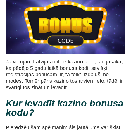
Ja vērojam Latvijas online kazino ainu, tad jāsaka,
ka pēdējo 5 gadu laikā bonusa kodi, sevišķi
reģistrācijas bonusam, ir, tā teikt, izgājuši no
modes. Tomēr pāris kazino tos arvien lieto, tādēļ ir
svarīgi tos zināt un ievadīt.
Kur ievadīt kazino bonusa
kodu?
Pieredzējušam spēlmanim šis jautājums var šķist