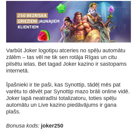
Varbūt Joker
logotipu atceries no spēļu automātu
zālēm – tas vēl ne tik sen rotāja Rīgas un citu
pilsētu ielas. Bet tagad Joker kazino ir sastopams
internetā.
Īpašnieki ir tie paši, kas Synottip, tādēļ mēs pat
varētu to dēvēt par Synottip mazo brāli online vidē.
Joker lapā neatradīsi totalizatoru, toties spēļu
automātu un Live kazino piedāvājums ir gana
plašs.
Bonusa kods:
joker250