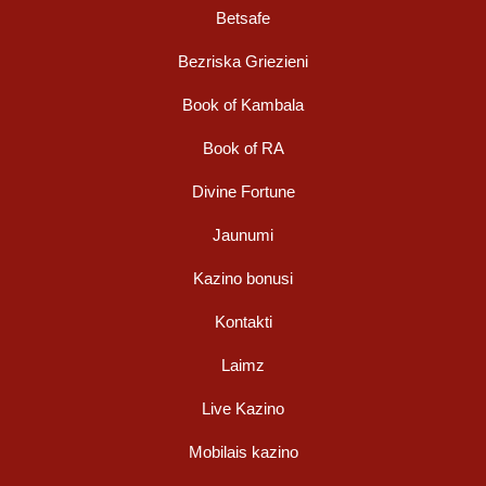
Betsafe
Bezriska Griezieni
Book of Kambala
Book of RA
Divine Fortune
Jaunumi
Kazino bonusi
Kontakti
Laimz
Live Kazino
Mobilais kazino