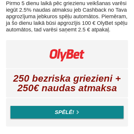
Pirmo 5 dienu laikā pēc griezienu veikšanas varēsi
iegūt 2.5% naudas atmaksu jeb Cashback no Tava
apgrozījuma jebkuros spēļu automātos. Piemēram,
ja šo dienu laikā būsi apgrozījis 100 € OlyBet spēļu
automātos, tad varēsi saņemt 2.5 € atpakaļ.
250 bezriska griezieni +
250€ naudas atmaksa
SPĒLĒ!