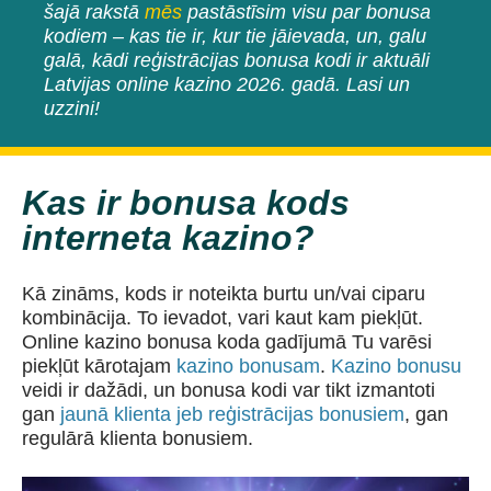
šajā rakstā
mēs
pastāstīsim visu par bonusa
kodiem – kas tie ir, kur tie jāievada, un, galu
galā, kādi reģistrācijas bonusa kodi ir aktuāli
Latvijas online kazino 2026. gadā. Lasi un
uzzini!
Kas ir bonusa kods
interneta kazino?
Kā zināms, kods ir noteikta burtu un/vai ciparu
kombinācija. To ievadot, vari kaut kam piekļūt.
Online kazino bonusa koda gadījumā Tu varēsi
piekļūt kārotajam
kazino bonusam
.
Kazino bonusu
veidi ir dažādi, un bonusa kodi var tikt izmantoti
gan
jaunā klienta jeb reģistrācijas bonusiem
, gan
regulārā klienta bonusiem.