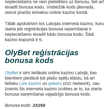
nepieciešams ne vien pieteikties uz bonusu, bet arī
ievadīt bonusa kodu. Visbiežāk kods jāievada,
veicot prasīto iemaksu online kazino kontā.
Tālāk apskatīsim tos Latvijas interneta kazino, kuru
starta jeb reģistrācijas bonusa saņemšanai ir
nepieciešams ievadīt kādu bonusa kodu. Šādi
kazino kopumā ir 5.
OlyBet reģistrācijas
bonusa kods
OlyBet
ir otrs lielākais online kazino Latvijā, kas
klientiem piedāvā ļoti plašu spēļu klāstu, kā arī
lielisku
Live kazino
un
pokeru
(
GG Network
). Jau
izsenis šis interneta kazino izcēlies ar to, ka starta
bonusa saņemšanai vajadzīgs bonusa kods.
Bonusa kods:
2X250