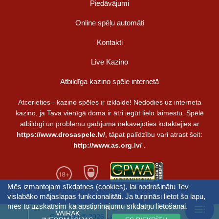
Piedāvājumi
Online spēļu automāti
Kontakti
Live Kazino
Atbildīga kazino spēle internetā
Atcerieties - kazino spēles ir izklaide! Nedodies uz interneta
kazino, ja Tava vienīgā doma ir ātri iegūt lielo laimestu. Spēlē
atbildīgi un problēmu gadījumā nekavējoties kotaktējies ar
https://www.drosaspele.lv/
, tāpat palīdzību vari atrast šeit:
http://www.as.org.lv/
.
Mēs izmantojam sīkdatnes (cookies), lai nodrošinātu Tev
vislabāko mājaslapas funkcionalitāti. Ja turpināsi lietot šo lapu,
mēs to uzskatīsim kā apstiprinājumu sīkdatņu lietošanai.
VAIRĀK
Copyright © 2026 Labakaiskazino.com