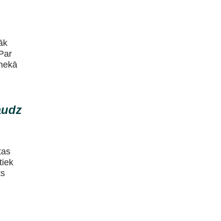
āk
 Par
 nekā
audz
tas
tiek
ts