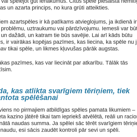
vai spēlējot gūt ienākumus. Citus spēlē piesaista nemit
as un azarta princips, no kura grūti atteikties.
tiem azartspēles ir kā patīkams atvieglojums, ja ikdienā ir
problēmu, uztraukumu vai pārdzīvojumu. Iemesli var bū
un dažādi, un katram tie būs savējie. Lai arī kāds būtu
s, ir vairākas kopējas pazīmes, kas liecina, ka spēle nu 
nav tikai spēle, un likmes kļuvušas pārāk augstas.
rākas pazīmes, kas var liecināt par atkarību. Tālāk tās
īsim.
a, kas atlikta svarīgiem tēriņiem, tiek
ntota spēlēšanai
 viens no pirmajiem atbildīgas spēles pamata likumiem –
eta kazino jātērē tikai tam iepriekš atvēlētā, reāli un racio
nātā naudas summa. Ja spēlei sāc tērēt svarīgiem tēriņ
u naudu, esi sācis zaudēt kontroli pār sevi un spēli.