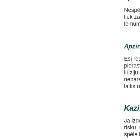
Nespēl
liek z
lēmum
Apzin
Esi re
pieras
ilūzij
nepare
laiks 
Kazi
Ja izd
risku.
spēle 