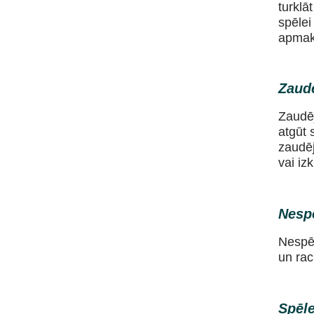
turklā
spēlei
apmaks
Zaud
Zaudēj
atgūt 
zaudēj
vai iz
Nespē
Nespēl
un rac
Spēle