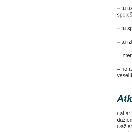
– tu u
spēlēš
– tu s
– tu i
– inte
– no a
veselī
Atk
Lai arī
dažiem
Dažiem