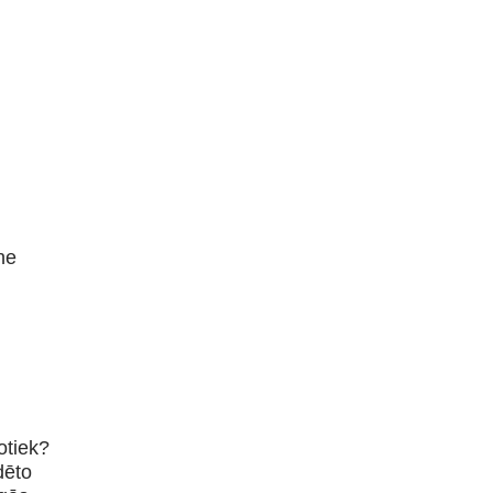
ne
otiek?
dēto