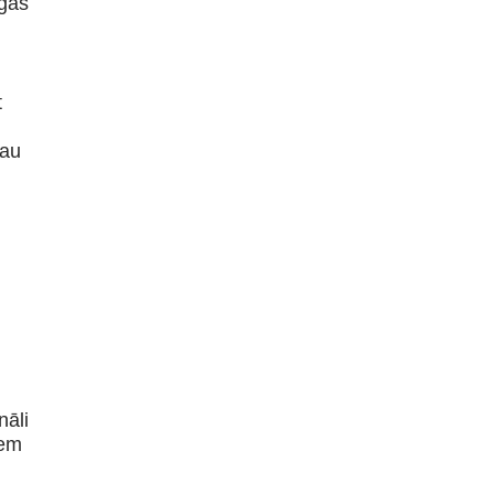
īgās
t
jau
nāli
iem