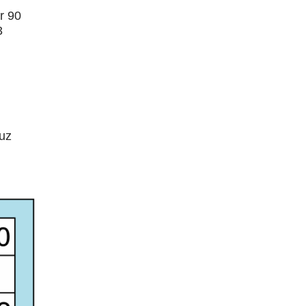
ar 90
3
 uz