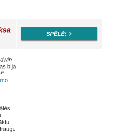
ksa
SPĒLĒ!
dwin
as bija
!”.
rmo
zālēs
u
āktu
 draugu