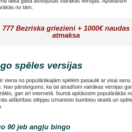
mā laika gaitā attīstijušās vairākas versijas. Apskatīsm
ārākās no tām.
777 Bezriska griezieni + 1000€ naudas
atmaksa
go spēles versijas
ir viena no populārākajām spēlēm pasaulē ar visai senu
i. Nav pārsteigums, ka tai atradīsim vairākas versijas ga
zālēs, gan arī internetā. Īsumā aplūkosim populārākās n
ās atšķirības slēpjas izmantoto bumbiņu skaitā un spēl
ā.
o 90 jeb angļu bingo