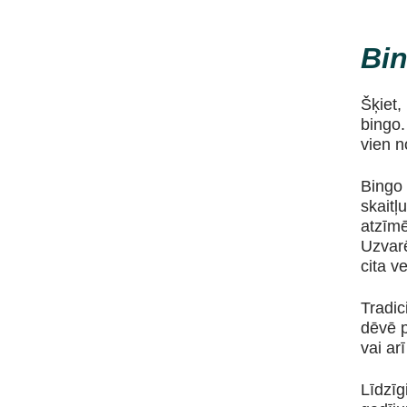
Bin
Šķiet,
bingo.
vien n
Bingo 
skaitļ
atzīmē
Uzvarē
cita v
Tradic
dēvē p
vai ar
Līdzīg