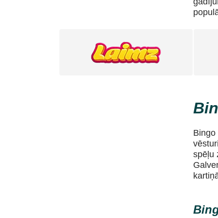
gadīju
popul
Bin
Bingo 
vēstur
spēļu 
Galven
kartiņ
Bing