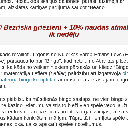
mos. Nosauktos skaitļus dalībnieki parasti atzīmēja ar
m, aizklātas kartiņas gadījumā saucot “Beano”.
0 Bezriska griezieni + 10% naudas atma
ik nedēļu
kāds rotaļlietu tirgonis no Ņujorkas vārdā Edvins Lovs (
E
we
) pārsauca to par “Bingo”, kad netālu no Atlantas pilsēt
jis, ka kāds no veiksminiekiem pārsakās un kliedz “Bingo
r matemātiķa Leflēra (
Leffler
) palīdzību arī izgatavoja
pi
patēriņa bingo komplektu
ar mūsdienās ierastajām bingo
ām.
rts piebilst, ka mūsdienās bingo sastapsi ne vien bingo 
ine kazino. Rietumu valstīs to bieži vien spēlē veco ļauž
s centros un arī baznīcās un citās organizācijās, lai sav
ļus kādam konkrētam mērķim. Tāpat tā ir iemīļots spēle
enes lokā. Laiks apskatīt spēles noteikumus.