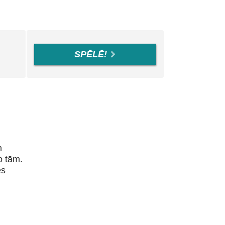
SPĒLĒ!
n
o tām.
es