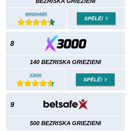
BEZRISKA GRIEZIENI
WINSHARK
SPĒLĒ!
8
140 BEZRISKA GRIEZIENI
X3000
SPĒLĒ!
9
500 BEZRISKA GRIEZIENI