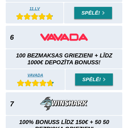
11.LV
SPĒLĒ!
6
100 BEZMAKSAS GRIEZIENI + LĪDZ
1000€ DEPOZĪTA BONUSS!
VAVADA
SPĒLĒ!
7
100% BONUSS LĪDZ 150€ + 50 50