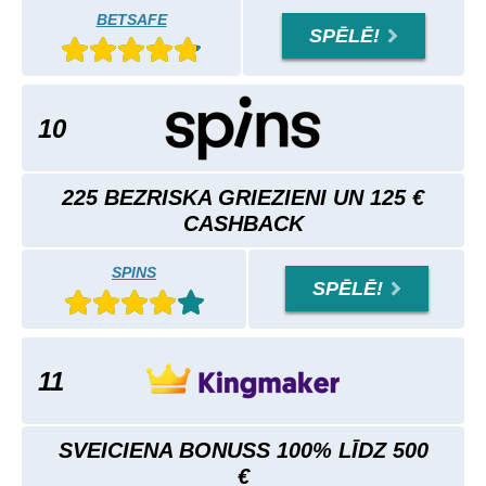
BETSAFE
SPĒLĒ!
10
225 BEZRISKA GRIEZIENI UN 125 €
CASHBACK
SPINS
SPĒLĒ!
11
SVEICIENA BONUSS 100% LĪDZ 500
€