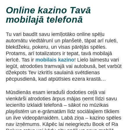
Online kazino Tavā
mobilajā telefonā
Tu vari baudīt savu iemīļotāko online spēļu
automātu viedtālrunī un planšetē, tāpat arī ruleti,
blekdžeku, pokeru, un visas pārējās spēles.
Protams, arī totalizators ir tepat, tavā mobilajā
ierīcē. Tas ir
mobilais kazino
! Lielo laimestu vari
iegūt, atrodoties tramvajā vai autobusā, bet varbūt
džekpots Tev izkritīs saulainā svētdienas
pēcpusdienā, kad atpūtīsies ezera krastā…
Mūsdienās esam ieraduši dodoties ceļā vai
vienkārši atrodoties ārpus mājas ņemt līdzi savu
iecienīto izklaidi telefonā – sākot no mūzikas
playlistēm
un e-grāmatām līdz sociālajiem tīkliem
un
live
videopārraidēm. Labā ziņa – kazino spēles
nav izņēmums. Kāpēc lai neiegrieztu Book of Ra