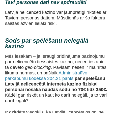
Tavi personas dati nav apdraudēti
Latvijā nelicencēti kazino var ļaunprātīgi rīkoties ar
Taviem personas datiem. Mūsdienās ar šo faktoru
saistās azvien lielāki riski.
Sods par spēlēšanu nelegālā
kazino
Mēs iesakām – ja ieraugi brīdinājuma paziņojumu
par nelicencētu tiešsaistes kazino, necenties apiet
tā dēvēto
geo-blocking
. Pavisam nesen ir mainītas
likuma normas, un pašlaik
Administratīvo
pārkāpumu kodeksa 204.21 pants
par spēlēšanu
Latvijā nelicencētā interneta kazino fiziskai
personai nosaka naudas sodu no 70€ līdz 350€.
Kādēļ gan riskēt un kaut ko darīt nelegāli, ja to vari
darīt legāli?
Ir dzirdēts viedoklis, ka Latvijā licencētajos online