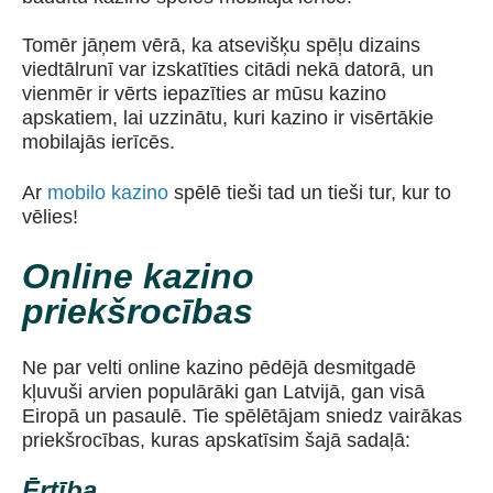
Tomēr jāņem vērā, ka atsevišķu spēļu dizains
viedtālrunī var izskatīties citādi nekā datorā, un
vienmēr ir vērts iepazīties ar mūsu kazino
apskatiem, lai uzzinātu, kuri kazino ir visērtākie
mobilajās ierīcēs.
Ar
mobilo kazino
spēlē tieši tad un tieši tur, kur to
vēlies!
Online kazino
priekšrocības
Ne par velti online kazino pēdējā desmitgadē
kļuvuši arvien populārāki gan Latvijā, gan visā
Eiropā un pasaulē. Tie spēlētājam sniedz vairākas
priekšrocības, kuras apskatīsim šajā sadaļā:
Ērtība