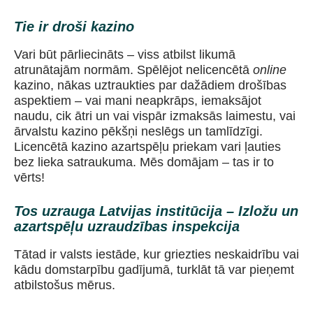
Tie ir droši kazino
Vari būt pārliecināts – viss atbilst likumā
atrunātajām normām. Spēlējot nelicencētā
online
kazino, nākas uztraukties par dažādiem drošības
aspektiem – vai mani neapkrāps, iemaksājot
naudu, cik ātri un vai vispār izmaksās laimestu, vai
ārvalstu kazino pēkšņi neslēgs un tamlīdzīgi.
Licencētā kazino azartspēļu priekam vari ļauties
bez lieka satraukuma. Mēs domājam – tas ir to
vērts!
Tos uzrauga Latvijas institūcija – Izložu un
azartspēļu uzraudzības inspekcija
Tātad ir valsts iestāde, kur griezties neskaidrību vai
kādu domstarpību gadījumā, turklāt tā var pieņemt
atbilstošus mērus.