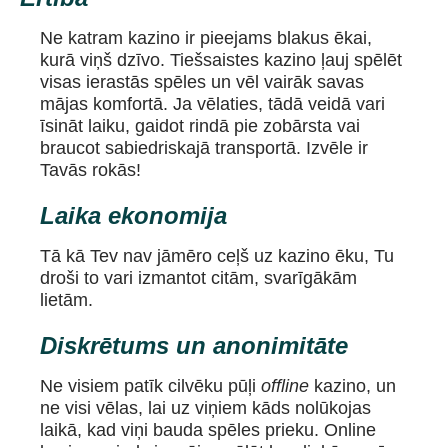
Ne katram kazino ir pieejams blakus ēkai,
kurā viņš dzīvo. Tiešsaistes kazino ļauj spēlēt
visas ierastās spēles un vēl vairāk savas
mājas komfortā. Ja vēlaties, tādā veidā vari
īsināt laiku, gaidot rindā pie zobārsta vai
braucot sabiedriskajā transportā. Izvēle ir
Tavās rokās!
Laika ekonomija
Tā kā Tev nav jāmēro ceļš uz kazino ēku, Tu
droši to vari izmantot citām, svarīgākām
lietām.
Diskrētums un anonimitāte
Ne visiem patīk cilvēku pūļi
offline
kazino, un
ne visi vēlas, lai uz viņiem kāds nolūkojas
laikā, kad viņi bauda spēles prieku. Online