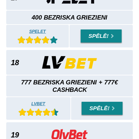
400 BEZRISKA GRIEZIENI
SPELET
SPĒLĒ!
18
777 BEZRISKA GRIEZIENI + 777€
CASHBACK
LVBET
SPĒLĒ!
19