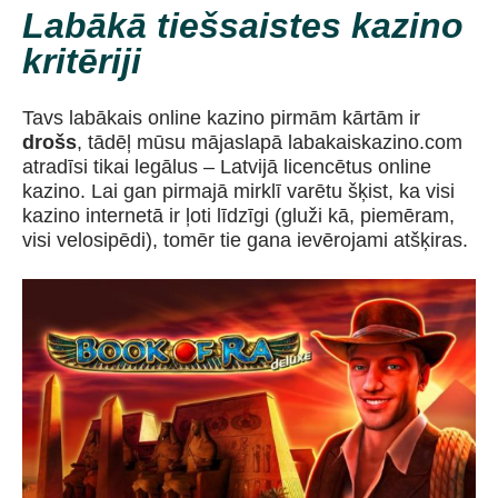
Labākā tiešsaistes kazino
kritēriji
Tavs labākais online kazino pirmām kārtām ir
drošs
, tādēļ mūsu mājaslapā labakaiskazino.com
atradīsi tikai legālus – Latvijā licencētus online
kazino. Lai gan pirmajā mirklī varētu šķist, ka visi
kazino internetā ir ļoti līdzīgi (gluži kā, piemēram,
visi velosipēdi), tomēr tie gana ievērojami atšķiras.