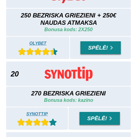
250 BEZRISKA GRIEZIENI + 250€
NAUDAS ATMAKSA
Bonusa kods: 2X250
OLYBET
SPĒLĒ!
20
270 BEZRISKA GRIEZIENI
Bonusa kods: kazino
SYNOTTIP
SPĒLĒ!