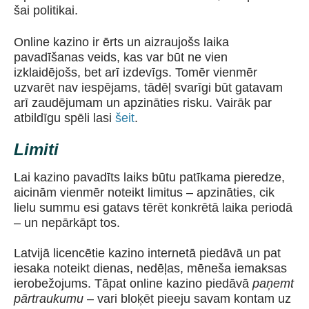
šai politikai.
Online kazino ir ērts un aizraujošs laika
pavadīšanas veids, kas var būt ne vien
izklaidējošs, bet arī izdevīgs. Tomēr vienmēr
uzvarēt nav iespējams, tādēļ svarīgi būt gatavam
arī zaudējumam un apzināties risku. Vairāk par
atbildīgu spēli lasi
šeit
.
Limiti
Lai kazino pavadīts laiks būtu patīkama pieredze,
aicinām vienmēr noteikt limitus – apzināties, cik
lielu summu esi gatavs tērēt konkrētā laika periodā
– un nepārkāpt tos.
Latvijā licencētie kazino internetā piedāvā un pat
iesaka noteikt dienas, nedēļas, mēneša iemaksas
ierobežojums. Tāpat online kazino piedāvā
paņemt
pārtraukumu
– vari bloķēt pieeju savam kontam uz