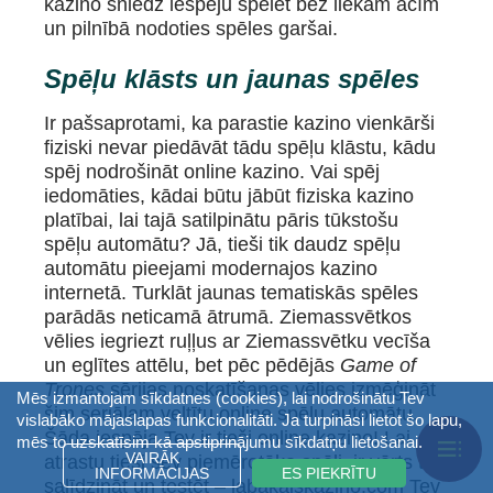
kazino sniedz iespēju spēlēt bez liekām acīm
un pilnībā nodoties spēles garšai.
Spēļu klāsts un jaunas spēles
Ir pašsaprotami, ka parastie kazino vienkārši
fiziski nevar piedāvāt tādu spēļu klāstu, kādu
spēj nodrošināt online kazino. Vai spēj
iedomāties, kādai būtu jābūt fiziska kazino
platībai, lai tajā satilpinātu pāris tūkstošu
spēļu automātu? Jā, tieši tik daudz spēļu
automātu pieejami modernajos kazino
internetā. Turklāt jaunas tematiskās spēles
parādās neticamā ātrumā. Ziemassvētkos
vēlies iegriezt ruļļus ar Ziemassvētku vecīša
un eglītes attēlu, bet pēc pēdējās
Game of
Trones
sērijas noskatīšanas vēlies izmēģināt
Mēs izmantojam sīkdatnes (cookies), lai nodrošinātu Tev
šim seriālam veltītu online spēļu automātu.
vislabāko mājaslapas funkcionalitāti. Ja turpināsi lietot šo lapu,
Šāda iespēja Tev ir tieši online kazino! Lai
mēs to uzskatīsim kā apstiprinājumu sīkdatņu lietošanai.
VAIRĀK
atrastu tieši sev piemērotāko spēli, ir vērts tās
INFORMĀCIJAS
ES PIEKRĪTU
salīdzināt un testēt – labakaiskazino.com Tev