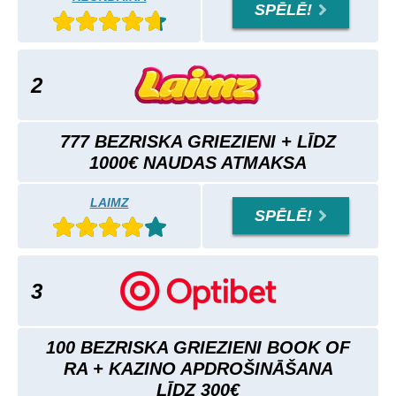
SPĒLĒ!
2
777 BEZRISKA GRIEZIENI + LĪDZ
1000€ NAUDAS ATMAKSA
LAIMZ
SPĒLĒ!
3
100 BEZRISKA GRIEZIENI BOOK OF
RA + KAZINO APDROŠINĀŠANA
LĪDZ 300€