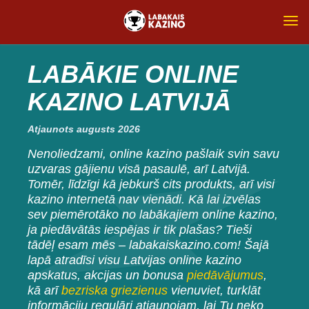
LABĀKIE ONLINE
KAZINO LATVIJĀ
Atjaunots augusts 2026
Nenoliedzami, online kazino pašlaik svin savu
uzvaras gājienu visā pasaulē, arī Latvijā.
Tomēr, līdzīgi kā jebkurš cits produkts, arī visi
kazino internetā nav vienādi. Kā lai izvēlas
sev piemērotāko no labākajiem online kazino,
ja piedāvātās iespējas ir tik plašas? Tieši
tādēļ esam mēs – labakaiskazino.com! Šajā
lapā atradīsi visu Latvijas online kazino
apskatus, akcijas un bonusa
piedāvājumus
,
kā arī
bezriska griezienus
vienuviet, turklāt
informāciju regulāri atjaunojam, lai Tu neko