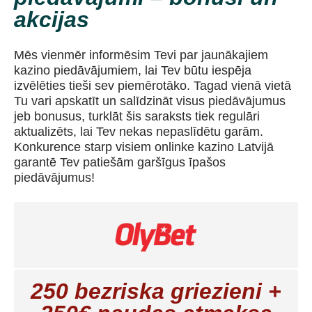
akcijas
Mēs vienmēr informēsim Tevi par jaunākajiem
kazino piedāvājumiem, lai Tev būtu iespēja
izvēlēties tieši sev piemērotāko. Tagad vienā vietā
Tu vari apskatīt un salīdzināt visus piedāvājumus
jeb bonusus, turklāt šis saraksts tiek regulāri
aktualizēts, lai Tev nekas nepaslīdētu garām.
Konkurence starp visiem onlinke kazino Latvijā
garantē Tev patiešām garšīgus īpašos
piedāvājumus!
250 bezriska griezieni +