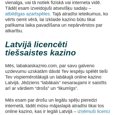
vienalga, vai tā notiek fiziskā vai interneta vidē.
Tādēļ esam izveidojuši atsevišķu sadaļu –
atbildīgas azartspēles.
Tajā atradīsi ieteikumus, ko
vērts ņemt vērā, lai izklaide kazino būtu tikai
patīkama laika pavadīšana un nepārvērstos par
atkarību.
Latvijā licencēti
tiešsaistes kazino
Mēs, labakaiskaznio.com, par savu galveno
uzdevumu uzskatām dāvāt Tev iespēju spēlēt tieši
Tev vispiemērotākajā un labākajā online kazino
Latvijā. Jēdziens “labākais” nesaraujami ir saistīts
arī ar vārdiem “drošs” un “likumīgs”.
Mēs esam par drošu un legālu spēļu pieredzi
internetā, tādēļ mūsu mājaslapā atradīsi tikai tos
online kazino, kas ir legāli Latvijā –
izņēmuši licenci