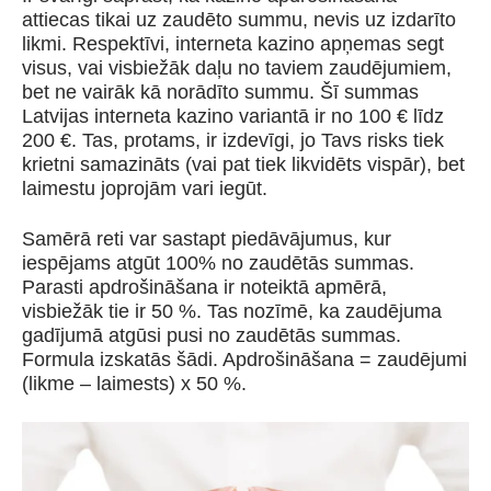
attiecas tikai uz zaudēto summu, nevis uz izdarīto
likmi. Respektīvi, interneta kazino apņemas segt
visus, vai visbiežāk daļu no taviem zaudējumiem,
bet ne vairāk kā norādīto summu. Šī summas
Latvijas interneta kazino variantā ir no 100 € līdz
200 €. Tas, protams, ir izdevīgi, jo Tavs risks tiek
krietni samazināts (vai pat tiek likvidēts vispār), bet
laimestu joprojām vari iegūt.
Samērā reti var sastapt piedāvājumus, kur
iespējams atgūt 100% no zaudētās summas.
Parasti apdrošināšana ir noteiktā apmērā,
visbiežāk tie ir 50 %. Tas nozīmē, ka zaudējuma
gadījumā atgūsi pusi no zaudētās summas.
Formula izskatās šādi. Apdrošināšana = zaudējumi
(likme – laimests) x 50 %.