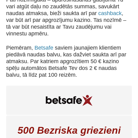
vari atgūt daļu no zaudētās summas, savukārt
naudas atmaksa, bieži saukta arī par
cashback
,
var būt arī par apgrozījumu kazino. Tas nozīmē –
tā var būt nesaistīta ar Tavu zaudējumu vai
vinnestu apmēru.
Piemēram,
Betsafe
saviem jaunajiem klientiem
piedāvā naudas balvu, kas dažviet saukta arī par
atmaksu. Par katriem apgrozītiem 50 € kazino
spēļu automātos Betsafe Tev dos 2 € naudas
balvu, tā līdz pat 100 reizēm.
500 Bezriska griezieni