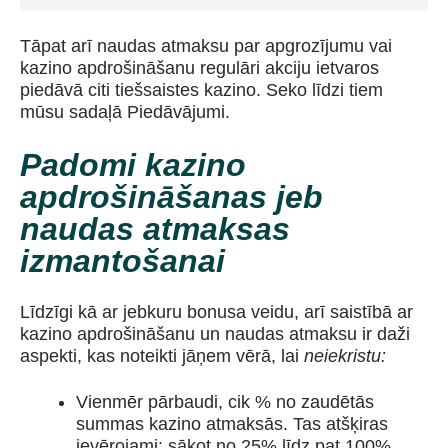
Tāpat arī naudas atmaksu par apgrozījumu vai
kazino apdrošināšanu regulāri akciju ietvaros
piedāvā citi tiešsaistes kazino. Seko līdzi tiem
mūsu sadaļā Piedāvājumi.
Padomi kazino
apdrošināšanas jeb
naudas atmaksas
izmantošanai
Līdzīgi kā ar jebkuru bonusa veidu, arī saistībā ar
kazino apdrošināšanu un naudas atmaksu ir daži
aspekti, kas noteikti jāņem vērā, lai
neiekristu:
Vienmēr pārbaudi, cik % no zaudētās
summas kazino atmaksās. Tas atšķiras
ievērojami: sākot no 25% līdz pat 100%.