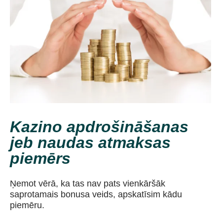
Kazino apdrošināšanas
jeb naudas atmaksas
piemērs
Ņemot vērā, ka tas nav pats vienkāršāk
saprotamais bonusa veids, apskatīsim kādu
piemēru.