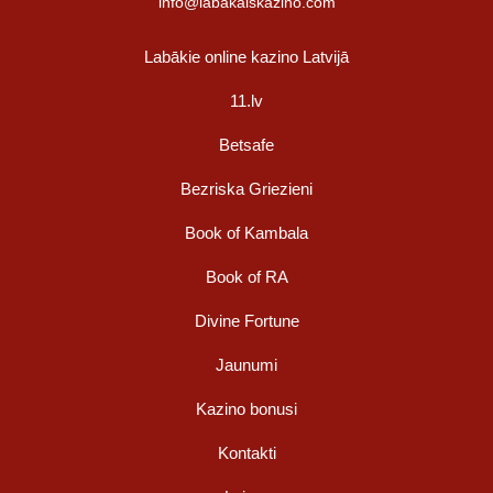
info@labakaiskazino.com
Labākie online kazino Latvijā
11.lv
Betsafe
Bezriska Griezieni
Book of Kambala
Book of RA
Divine Fortune
Jaunumi
Kazino bonusi
Kontakti