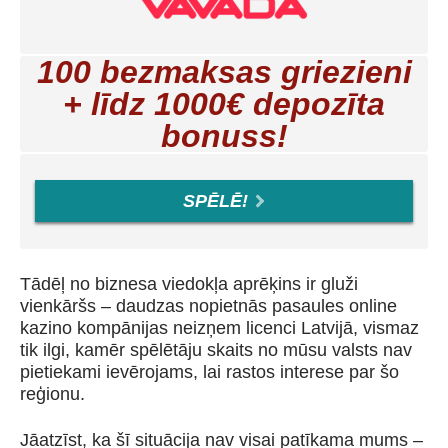
100 bezmaksas griezieni
+ līdz 1000€ depozīta
bonuss!
SPĒLĒ!
Tādēļ no biznesa viedokļa aprēķins ir gluži
vienkāršs – daudzas nopietnās pasaules online
kazino kompānijas neizņem licenci Latvijā, vismaz
tik ilgi, kamēr spēlētāju skaits no mūsu valsts nav
pietiekami ievērojams, lai rastos interese par šo
reģionu.
Jāatzīst, ka šī situācija nav visai patīkama mums –