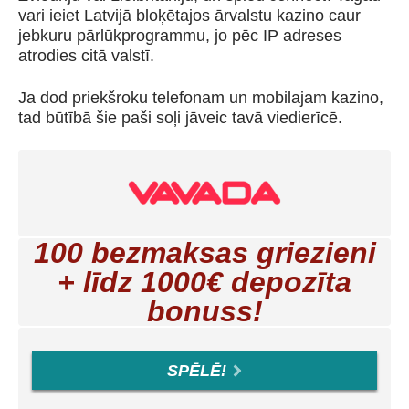
vari ieiet Latvijā bloķētajos ārvalstu kazino caur
jebkuru pārlūkprogrammu, jo pēc IP adreses
atrodies citā valstī.
Ja dod priekšroku telefonam un mobilajam kazino,
tad būtībā šie paši soļi jāveic tavā viedierīcē.
100 bezmaksas griezieni
+ līdz 1000€ depozīta
bonuss!
SPĒLĒ!