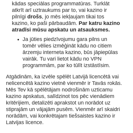
kādas speciālas programmatūras. Turklāt
atkrīt arī uztraukums par to, vai kazino ir
pilnīgi
drošs
, jo mēs iekļaujam tikai tos
kazino, ko paši pārbaudām.
Par katru kazino
atradīsi mūsu apskatu un atsauksmes.
Ja jūties piedzīvojumu gara pilns un
tomēr vēlies izmēģināt kādu no citiem
ārzemju interneta kazino, būs jāpiepūlas
vairāk. Tu vari lietot kādu no VPN
programmām, par ko tūlīt izstāstīsim.
Atgādinām, ka izvēle spēlēt Latvijā licencētā vai
nelicencētā kazino vietnē vienmēr ir Tavās rokās.
Mēs Tev kā spēlētājam nodrošinām uzticamu
kazino apskatus, salīdzinot tos pēc vienādiem
kritērijiem, detalizēti aprakstot un norādot uz
stiprajām un vājajām pusēm. Vienmēr arī skaidri
norādām, vai konkrētajam tiešsaistes kazino ir
Latvijas licence.