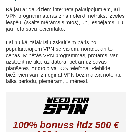
Kā jau ar daudziem interneta pakalpojumiem, arī
VPN programmatūras ziņā noteikti netrūkst izvēles
iespēju (skaits mērāms simtos), un, iespējams, Tu
jau lieto savu iecienītāko.
Lai nu kā, tālāk īsi uzskaitīsim pāris no
populārākajiem VPN servisiem, norādot arī to
cenas. Minētās VPN programmas, protams, vari
uzstādīt ne tikai uz datora, bet arī uz savas
planšetes, Android vai iOS telefona. Piebilde –
bieži vien vari izmēģināt VPN bez maksa noteiktu
laika periodu, piemēram, 1 mēnesi.
100% bonuss līdz 500 €