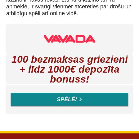
apmeklē, ir svarīgi vienmēr atcerēties par drošu un
atbildīgu spēli arī online vidē.
100 bezmaksas griezieni
+ līdz 1000€ depozīta
bonuss!
SPĒLĒ!