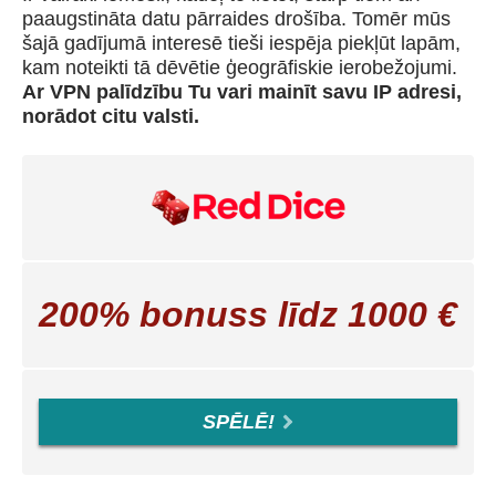
paaugstināta datu pārraides drošība. Tomēr mūs
šajā gadījumā interesē tieši iespēja piekļūt lapām,
kam noteikti tā dēvētie ģeogrāfiskie ierobežojumi.
Ar VPN palīdzību Tu vari mainīt savu IP adresi,
norādot citu valsti.
200% bonuss līdz 1000 €
SPĒLĒ!