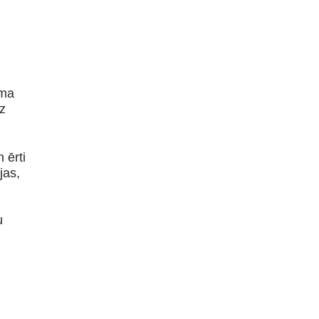
uma
z
 ērti
jas,
u