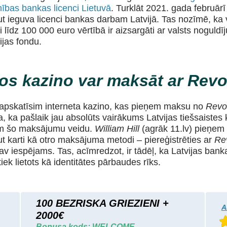
ības bankas licenci Lietuvā
. Turklāt 2021. gada februārī
t ieguva licenci bankas darbam Latvijā. Tas nozīmē, ka v
ļi līdz 100 000 euro vērtībā ir aizsargāti ar valsts noguld
ijas fondu.
os kazino var maksāt ar Revo
apskatīsim interneta kazino, kas pieņem maksu no
Revo
, ka pašlaik jau absolūts vairākums Latvijas tiešsaistes
m šo maksājumu veidu.
William Hill
(agrāk 11.lv) pieņem
t karti kā otro maksājuma metodi – piereģistrēties ar
Re
nav iespējams. Tas, acīmredzot, ir tādēļ, ka Latvijas bank
tiek lietots kā identitātes pārbaudes rīks.
100 BEZRISKA GRIEZIENI +
A
2000€
Bonusa kods: WELCOME