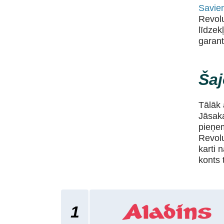
Savien
Revolu
līdzek
garant
Šaj
Tālāk 
Jāsaka
pieņe
Revolu
karti 
konts 
1