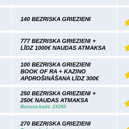
140 BEZRISKA GRIEZIENI
777 BEZRISKA GRIEZIENI +
LĪDZ 1000€ NAUDAS ATMAKSA
100 BEZRISKA GRIEZIENI
BOOK OF RA + KAZINO
APDROŠINĀŠANA LĪDZ 300€
250 BEZRISKA GRIEZIENI +
250€ NAUDAS ATMAKSA
Bonusa kods: 2X250
270 BEZRISKA GRIEZIENI