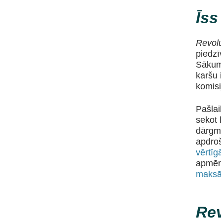
Īss
Revol
piedzī
Sākumā
karšu 
komisi
Pašlai
sekot 
dārgme
apdroš
vērtī
apmēr
maksā
Rev