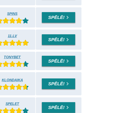
SPINS
SPĒLĒ!
11.LV
SPĒLĒ!
TONYBET
SPĒLĒ!
KLONDAIKA
SPĒLĒ!
SPELET
SPĒLĒ!