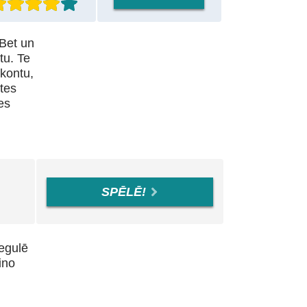
yBet un
tu. Te
kontu,
tes
ies
SPĒLĒ!
regulē
ino