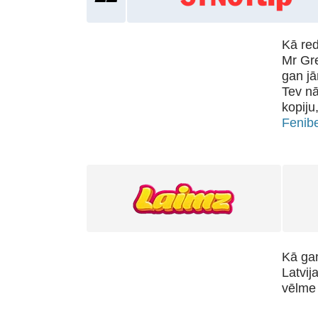
Kā red
Mr Gre
gan jā
Tev nā
kopiju
Fenib
Kā gan
Latvij
vēlme 