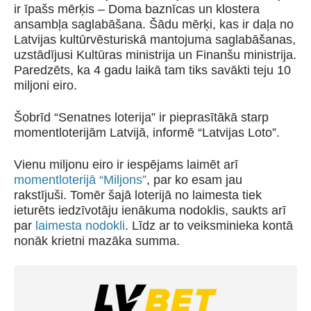
ir īpašs mērķis – Doma baznīcas un klostera
ansambļa saglabāšana. Šādu mērķi, kas ir daļa no
Latvijas kultūrvēsturiskā mantojuma saglabāšanas,
uzstādījusi Kultūras ministrija un Finanšu ministrija.
Paredzēts, ka 4 gadu laikā tam tiks savākti teju 10
miljoni eiro.
Šobrīd “Senatnes loterija” ir pieprasītākā starp
momentloterijām Latvijā, informē “Latvijas Loto”.
Vienu miljonu eiro ir iespējams laimēt arī
momentloterijā “Miljons”
, par ko esam jau
rakstījuši. Tomēr šajā loterijā no laimesta tiek
ieturēts iedzīvotāju ienākuma nodoklis, saukts arī
par
laimesta nodokli
. Līdz ar to veiksminieka kontā
nonāk krietni mazāka summa.