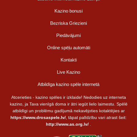
Kazino bonusi
Bezriska Griezieni
Piedāvājumi
Online spēļu automāti
Kontakti
Live Kazino
Atbildīga kazino spēle internetā
Atcerieties - kazino spēles ir izklaide! Nedodies uz interneta
kazino, ja Tava vienīgā doma ir ātri iegūt lielo laimestu. Spēlē
atbildīgi un problēmu gadījumā nekavējoties kotaktējies ar
https://www.drosaspele.lv/
, tāpat palīdzību vari atrast šeit:
http://www.as.org.lv/
.