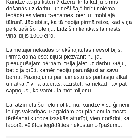
Kundze ap pulksten 7 dzēra ikrīta kafiju pirms
došanās uz darbu, un tieši šajā brīdī nolēma
iegādāties vienu “Senatnes loteriju” mobilajā
tālrunī. Jāpiebilst, ka tā nebija pirmā reize, kad viņa
pērk tieši šo loteriju. Līdz šim lielākais laimests
viņai bijis 1000 eiro.
Laimētājai nekādas priekšnojautas neesot bijis.
Pirmā doma esot bijusi piezvanīt nu jau
pieaugušajam bērnam. “Bija jāiet uz darbu. Gāju,
bet bija grūti, kamēr nebiju parunājusi ar savu
bērnu. Paziņojumu par laimestu es pārlasīju atkal
un atkal,” viņa atceras, atzīstot, ka nekad nav pat
sapņojusi, ka varētu laimēt miljonu.
Lai atzīmētu šo lielo notikumu, kundze visu ģimeni
ielūgs vakariņās. Pagaidām par plāniem laimesta
tērēšanai kundze izsakās atturīgi, vien norādot, ka
labprāt vēlētos iegādāties nekustamo īpašumu.