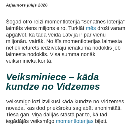
Atjaunots jūlijs 2026
Šogad otro reizi momentloterijā “Senatnes loterija”
laimēts viens miljons eiro. Turklāt
mēs
droši varam
apgalvot, ka tādā veidā Latvijā ir par vienu
miljonāru vairāk. No šīs momentloterijas laimesta
netiek ieturēts iedzīvotāju ienākuma nodoklis jeb
laimesta nodoklis. Visa summa nonāk
veiksminieka kontā.
Veiksminiece – kāda
kundze no Vidzemes
Veiksmīgo lozi izvilkusi kāda kundze no Vidzemes
novada, kas dod priekšroku saglabāt anonimitāti.
Tiesa gan, viņa dalījās stāstā par to, kā tad
iegādājās veiksmīgo
momentloterijas
biļeti.