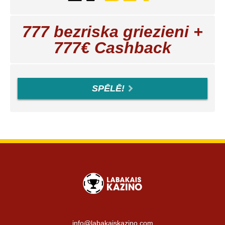
777 bezriska griezieni +
777€ Cashback
SPĒLĒ!
info@labakaiskazino.com