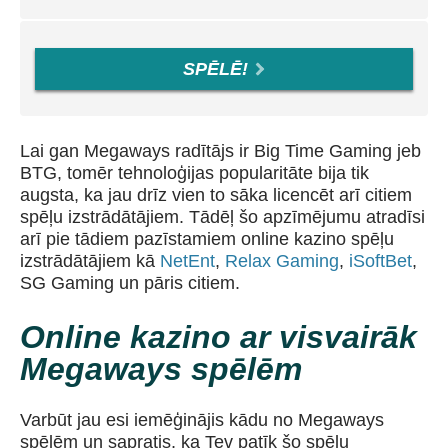
SPĒLĒ!
Lai gan Megaways radītājs ir Big Time Gaming jeb
BTG, tomēr tehnoloģijas popularitāte bija tik
augsta, ka jau drīz vien to sāka licencēt arī citiem
spēļu izstrādātājiem. Tādēļ šo apzīmējumu atradīsi
arī pie tādiem pazīstamiem online kazino spēļu
izstrādātājiem kā
NetEnt
,
Relax Gaming
,
iSoftBet
,
SG Gaming un pāris citiem.
Online kazino ar visvairāk
Megaways spēlēm
Varbūt jau esi iemēģinājis kādu no Megaways
spēlēm un sapratis, ka Tev patīk šo spēļu