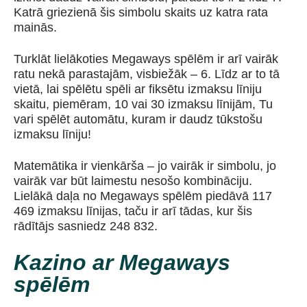
Katrā griezienā šis simbolu skaits uz katra rata
mainās.
Turklāt lielākoties Megaways spēlēm ir arī vairāk
ratu nekā parastajām, visbiežāk – 6. Līdz ar to tā
vietā, lai spēlētu spēli ar fiksētu izmaksu līniju
skaitu, piemēram, 10 vai 30 izmaksu līnijām, Tu
vari spēlēt automātu, kuram ir daudz tūkstošu
izmaksu līniju!
Matemātika ir vienkārša – jo vairāk ir simbolu, jo
vairāk var būt laimestu nesošo kombināciju.
Lielākā daļa no Megaways spēlēm piedāvā 117
469 izmaksu līnijas, taču ir arī tādas, kur šis
rādītājs sasniedz 248 832.
Kazino ar Megaways
spēlēm