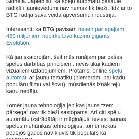
Sidnejā. Jāpiebilst, ka spēļu automātu pasaulē
radikāli jaunievedumi nav nemaz tik bieži, līdz ar to
BTG radīja sava veida apvērsumu industrijā.
Interesanti, ka BTG pavisam
nesen par apaļiem
450 miljoniem nopirka Live kazino gigants
Evolution.
Kā jau skaidrojām, šeit mēs runājam par pašas
spēles darbības principiem, nevis tikai kādiem
vizuāliem uzlabojumiem. Protams, online
spēļu
automāti
ar jaunu tematiku (piemēram, par kādu
populāru filmu vai šovu), mūsdienās iznāk teju
katru nedēļu.
Tomēr jauna tehnoloģija jeb kas jauns “zem
pārsega” nav tik bieži sastopams. Arī citi spēļu
automātu izstrādātāji ir mēģinājuši ieviest jaunas
spēles mehānikas tehnoloģijas, tomēr nekas
pēdējos gados nav kļuvis tik populārs kā