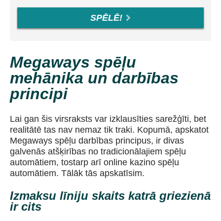
SPĒLĒ!
Megaways spēļu
mehānika un darbības
principi
Lai gan šis virsraksts var izklausīties sarežģīti, bet
realitātē tas nav nemaz tik traki. Kopumā, apskatot
Megaways spēļu darbības principus, ir divas
galvenās atšķirības no tradicionālajiem spēļu
automātiem, tostarp arī online kazino spēļu
automātiem. Tālāk tās apskatīsim.
Izmaksu līniju skaits katrā griezienā
ir cits