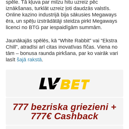
spēle. Tā kļuva par milzu hitu uzreiz pēc
iznākšanas, turklāt uzreiz ļoti daudzās valstīs.
Online kazino industrijā bija sākusies Megaways
ēra, un spēļu izstrādātāji steidza pirkt Megaways
licenci no BTG par iespaidīgām summām.
Jaunākajās spēlēs, kā “White Rabbit” vai “Ekstra
Chill”, atradīsi arī citas inovatīvas fīčas. Viena no
tām – bonusa raunda pirkšana, par ko vairāk vari
lasīt
šajā rakstā
.
777 bezriska griezieni +
777€ Cashback