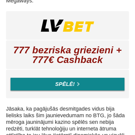
Megaways.
777 bezriska griezieni +
777€ Cashback
SPĒLĒ!
Jāsaka, ka pagājušās desmitgades vidus bija
lielisks laiks šim jaunievedumam no BTG, jo šāda
mēroga jauninājumi kazino spēlēs sen nebija
redzēti, turklāt tehnoloģiju un interneta ātruma