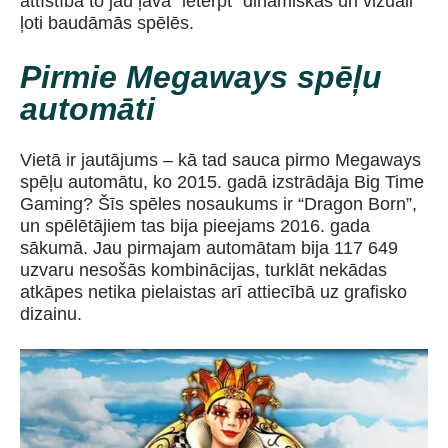
attīstība to jau ļāva “ietērpt” dinamiskās un vizuāli
ļoti baudāmās spēlēs.
Pirmie Megaways spēļu
automāti
Vietā ir jautājums – kā tad sauca pirmo Megaways
spēļu automātu, ko 2015. gadā izstrādāja Big Time
Gaming? Šīs spēles nosaukums ir “Dragon Born”,
un spēlētājiem tas bija pieejams 2016. gada
sākumā. Jau pirmajam automātam bija 117 649
uzvaru nesošās kombinācijas, turklāt nekādas
atkāpes netika pielaistas arī attiecībā uz grafisko
dizainu.