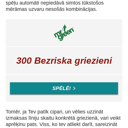
spēļu automāti nepiedāvā simtos tūkstošos
mērāmas uzvaru nesošās kombinācijas.
300 Bezriska griezieni
SPĒLĒ!
Tomēr, ja Tev patīk cipari, un vēlies uzzināt
izmaksas līniju skaitu konkrētā griezienā, vari veikt
aprēķinu pats. Viss, ko tev atliekt darīt, sareizināt