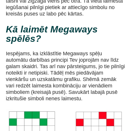
taisni vai zigzagā viens pēc otra. Tā vietā laimesta
iegūšanai pilnīgi pietiek ar attiecīgo simbolu no
kreisās puses uz labo pēc kārtas.
Kā laimēt Megaways
spēlēs?
Iespējams, ka izklāstītie Megaways spēļu
automātu darbības principi Tev joprojām nav līdz
galam skaidri. Tas arī nav pārsteigums, jo tie pilnīgi
noteikti ir netipiski. Tādēļ mēs piedāvājam
vienkāršu un uzskatāmu grafiku. Shēmā zemāk
vari redzēt laimesta kombināciju ar vienādiem
simboliem (kreisajā pusē). Savukārt labajā pusē
izkritušie simboli nenes laimestu.