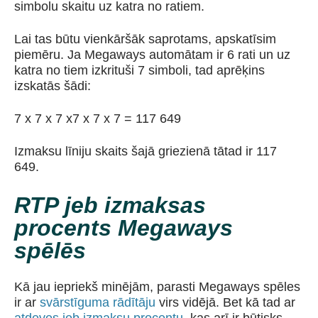
simbolu skaitu uz katra no ratiem.
Lai tas būtu vienkāršāk saprotams, apskatīsim
piemēru. Ja Megaways automātam ir 6 rati un uz
katra no tiem izkrituši 7 simboli, tad aprēķins
izskatās šādi:
7 x 7 x 7 x7 x 7 x 7 = 117 649
Izmaksu līniju skaits šajā griezienā tātad ir 117
649.
RTP jeb izmaksas
procents Megaways
spēlēs
Kā jau iepriekš minējām, parasti Megaways spēles
ir ar
svārstīguma rādītāju
virs vidējā. Bet kā tad ar
atdeves jeb izmaksu procentu
, kas arī ir būtisks