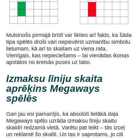
Mulsinošs pirmajā brīdī var likties arī fakts, ka šāda
tipa spēlēs droši vari nepievērst uzmanību simbolu
lielumam, kā arī to skaitam uz viena rata.
Vienīgais, kas nepieciešams – lai vienādas ikonas
apstātos no kreisās puses uz labo.
Izmaksu līniju skaita
aprēķins Megaways
spēlēs
Gan jau esi pamanījis, ka absolūti lielākā daļa
Megaways spēļu uzrāda izmaksu līniju skaitu
skaidri redzamā vietā. Varētu pat teikt – tās izceļ
un reklamē šo skaitli. Un tas ir saprotams, jo citi