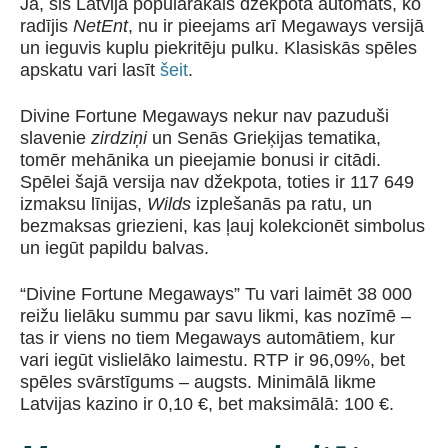
Jā, šis Latvijā populārākais džekpota automāts, ko
radījis
NetEnt
, nu ir pieejams arī Megaways versijā
un ieguvis kuplu piekritēju pulku. Klasiskās spēles
apskatu vari lasīt
šeit
.
Divine Fortune Megaways nekur nav pazuduši
slavenie
zirdziņi
un Senās Grieķijas tematika,
tomēr mehānika un pieejamie bonusi ir citādi.
Spēlei šajā versija nav džekpota, toties ir 117 649
izmaksu līnijas,
Wilds
izplešanās pa ratu, un
bezmaksas griezieni, kas ļauj kolekcionēt simbolus
un iegūt papildu balvas.
“Divine Fortune Megaways” Tu vari laimēt 38 000
reižu lielāku summu par savu likmi, kas nozīmē –
tas ir viens no tiem Megaways automātiem, kur
vari iegūt vislielāko laimestu. RTP ir 96,09%, bet
spēles svārstīgums – augsts. Minimālā likme
Latvijas kazino ir 0,10 €, bet maksimālā: 100 €.