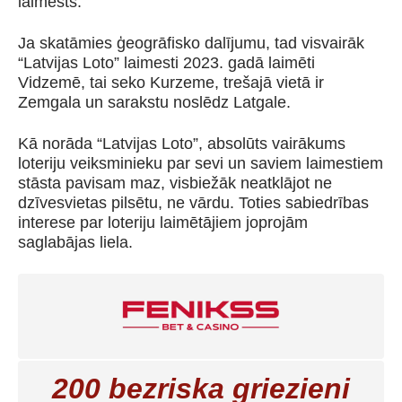
laimests.
Ja skatāmies ģeogrāfisko dalījumu, tad visvairāk
“Latvijas Loto” laimesti 2023. gadā laimēti
Vidzemē, tai seko Kurzeme, trešajā vietā ir
Zemgala un sarakstu noslēdz Latgale.
Kā norāda “Latvijas Loto”, absolūts vairākums
loteriju veiksminieku par sevi un saviem laimestiem
stāsta pavisam maz, visbiežāk neatklājot ne
dzīvesvietas pilsētu, ne vārdu. Toties sabiedrības
interese par loteriju laimētājiem joprojām
saglabājas liela.
200 bezriska griezieni