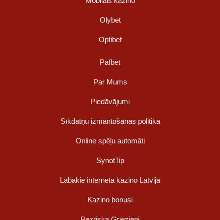
Mobilais kazino
Olybet
Optibet
Pafbet
Par Mums
Piedāvājumi
Sīkdatņu izmantošanas politika
Online spēļu automāti
SynotTip
Labākie interneta kazino Latvijā
Kazino bonusi
Bezriska Griezieni