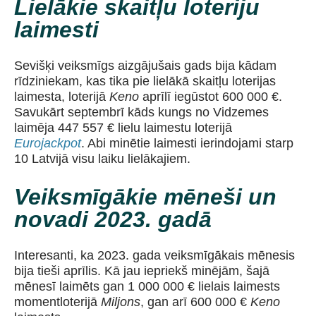
Lielākie skaitļu loteriju
laimesti
Sevišķi veiksmīgs aizgājušais gads bija kādam
rīdziniekam, kas tika pie lielākā skaitļu loterijas
laimesta, loterijā
Keno
aprīlī iegūstot 600 000 €.
Savukārt septembrī kāds kungs no Vidzemes
laimēja 447 557 € lielu laimestu loterijā
Eurojackpot
. Abi minētie laimesti ierindojami starp
10 Latvijā visu laiku lielākajiem.
Veiksmīgākie mēneši un
novadi 2023. gadā
Interesanti, ka 2023. gada veiksmīgākais mēnesis
bija tieši aprīlis. Kā jau iepriekš minējām, šajā
mēnesī laimēts gan 1 000 000 € lielais laimests
momentloterijā
Miljons
, gan arī 600 000 €
Keno