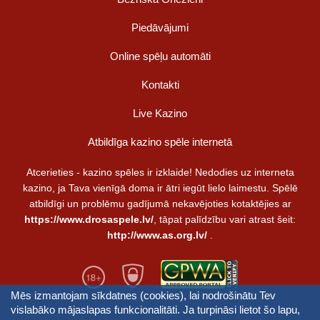
Piedāvājumi
Online spēļu automāti
Kontakti
Live Kazino
Atbildīga kazino spēle internetā
Atcerieties - kazino spēles ir izklaide! Nedodies uz interneta
kazino, ja Tava vienīgā doma ir ātri iegūt lielo laimestu. Spēlē
atbildīgi un problēmu gadījumā nekavējoties kotaktējies ar
https://www.drosaspele.lv/
, tāpat palīdzību vari atrast šeit:
http://www.as.org.lv/
.
Mēs izmantojam sīkdatnes (cookies), lai nodrošinātu Tev
vislabāko mājaslapas funkcionalitāti. Ja turpināsi lietot šo lapu,