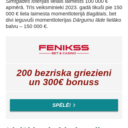
Simtgades loterijas
lielais laimests 100 000 €
apmērā. Trīs veiksminieki 2023. gadā tikuši pie 150
000 € liela laimesta momentloterijā
Bagātais
, bet
divi ieguvuši momentloterijas
Dārgumu lāde
lielāko
balvu – 150 000 €.
200 bezriska griezieni
un 300€ bonuss
SPĒLĒ!