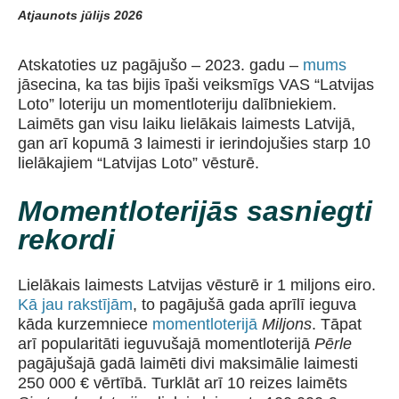
Atjaunots jūlijs 2026
Atskatoties uz pagājušo – 2023. gadu –
mums
jāsecina, ka tas bijis īpaši veiksmīgs VAS “Latvijas
Loto” loteriju un momentloteriju dalībniekiem.
Laimēts gan visu laiku lielākais laimests Latvijā,
gan arī kopumā 3 laimesti ir ierindojušies starp 10
lielākajiem “Latvijas Loto” vēsturē.
Momentloterijās sasniegti
rekordi
Lielākais laimests Latvijas vēsturē ir 1 miljons eiro.
Kā jau rakstījām
, to pagājušā gada aprīlī ieguva
kāda kurzemniece
momentloterijā
Miljons
. Tāpat
arī popularitāti ieguvušajā momentloterijā
Pērle
pagājušajā gadā laimēti divi maksimālie laimesti
250 000 € vērtībā. Turklāt arī 10 reizes laimēts